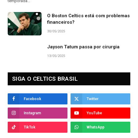
temporada…
O Boston Celtics está com problemas
financeiros?
30/05/2025
Jayson Tatum passa por cirurgia
13/05/2025
SIGA O CELTICS BRASIL
Facebook
Twitter
Instagram
YouTube
TikTok
WhatsApp