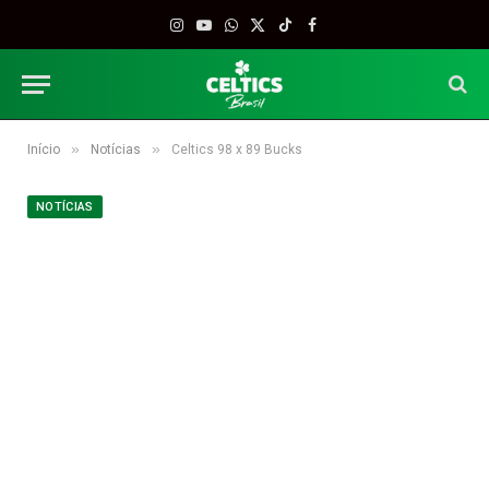
Instagram
YouTube
WhatsApp
X
TikTok
Facebook
(Twitter)
»
»
Início
Notícias
Celtics 98 x 89 Bucks
NOTÍCIAS