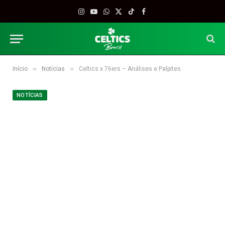
Instagram
YouTube
WhatsApp
X
TikTok
Facebook
(Twitter)
»
»
Início
Notícias
Celtics x 76ers – Análises e Palpites
NOTÍCIAS