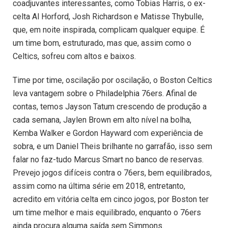
coadjuvantes interessantes, como Tobias Harris, o ex-
celta Al Horford, Josh Richardson e Matisse Thybulle,
que, em noite inspirada, complicam qualquer equipe. É
um time bom, estruturado, mas que, assim como o
Celtics, sofreu com altos e baixos.
Time por time, oscilação por oscilação, o Boston Celtics
leva vantagem sobre o Philadelphia 76ers. Afinal de
contas, temos Jayson Tatum crescendo de produção a
cada semana, Jaylen Brown em alto nível na bolha,
Kemba Walker e Gordon Hayward com experiência de
sobra, e um Daniel Theis brilhante no garrafão, isso sem
falar no faz-tudo Marcus Smart no banco de reservas.
Prevejo jogos difíceis contra o 76ers, bem equilibrados,
assim como na última série em 2018, entretanto,
acredito em vitória celta em cinco jogos, por Boston ter
um time melhor e mais equilibrado, enquanto o 76ers
ainda procura alguma saída sem Simmons.