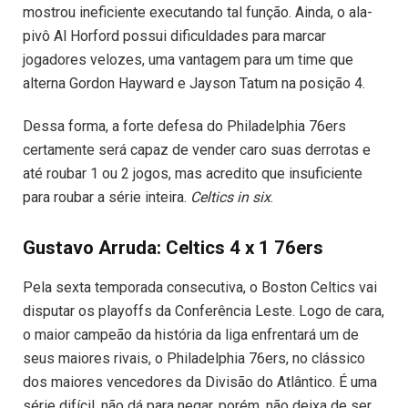
mostrou ineficiente executando tal função. Ainda, o ala-
pivô Al Horford possui dificuldades para marcar
jogadores velozes, uma vantagem para um time que
alterna Gordon Hayward e Jayson Tatum na posição 4.
Dessa forma, a forte defesa do Philadelphia 76ers
certamente será capaz de vender caro suas derrotas e
até roubar 1 ou 2 jogos, mas acredito que insuficiente
para roubar a série inteira.
Celtics in six
.
Gustavo Arruda: Celtics 4 x 1 76ers
Pela sexta temporada consecutiva, o Boston Celtics vai
disputar os playoffs da Conferência Leste. Logo de cara,
o maior campeão da história da liga enfrentará um de
seus maiores rivais, o Philadelphia 76ers, no clássico
dos maiores vencedores da Divisão do Atlântico. É uma
série difícil, não dá para negar, porém, não deixa de ser