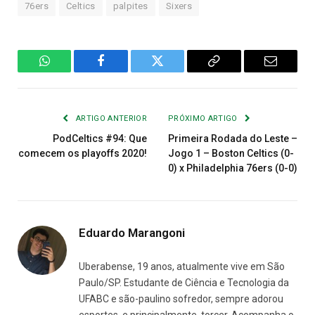
76ers
Celtics
palpites
Sixers
WhatsApp
Facebook
Twitter
Copiar
E-
Link
mail
ARTIGO ANTERIOR
PRÓXIMO ARTIGO
PodCeltics #94: Que
Primeira Rodada do Leste –
comecem os playoffs 2020!
Jogo 1 – Boston Celtics (0-
0) x Philadelphia 76ers (0-0)
Eduardo Marangoni
Uberabense, 19 anos, atualmente vive em São
Paulo/SP. Estudante de Ciência e Tecnologia da
UFABC e são-paulino sofredor, sempre adorou