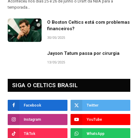
Aconteceu nos dias 25 e 26 de junho o Draft da NBA para a
temporada…
O Boston Celtics está com problemas
financeiros?
30/05/2025
Jayson Tatum passa por cirurgia
13/05/2025
SIGA O CELTICS BRASIL
Facebook
Twitter
Instagram
YouTube
TikTok
WhatsApp