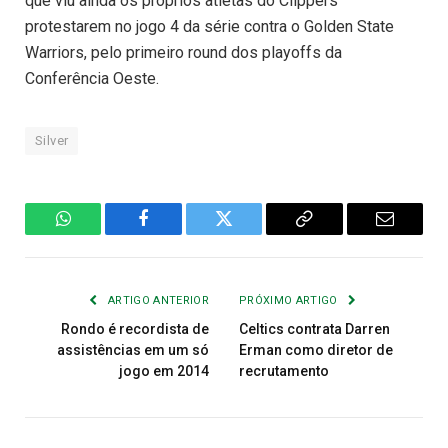
que viu ainda os próprios atletas do Clippers
protestarem no jogo 4 da série contra o Golden State
Warriors, pelo primeiro round dos playoffs da
Conferência Oeste.
Silver
WhatsApp
Facebook
Twitter
Copiar
E-
Link
mail
ARTIGO ANTERIOR
PRÓXIMO ARTIGO
Rondo é recordista de
Celtics contrata Darren
assistências em um só
Erman como diretor de
jogo em 2014
recrutamento