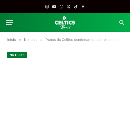
Instagram
YouTube
WhatsApp
X
TikTok
Facebook
(Twitter)
»
»
Início
Notícias
Donos do Celtics condenam racismo e manifestam apoio a Silver
NOTÍCIAS