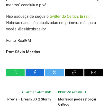
mesmo” concluiu o pivô.
Não esqueça de seguir o
twitter do Celtics Brasil
.
Noticias daqui são atualizadas em primeira mão para
vocês. @celticsbrasilbr
Fonte: RealGM
Por: Sávio Martins
WhatsApp
Facebook
Twitter
Copiar
E-
Link
mail
ARTIGO ANTERIOR
PRÓXIMO ARTIGO
Prévia – Dream 0 X 2 Storm
Morrison pode reforçar
Celtics