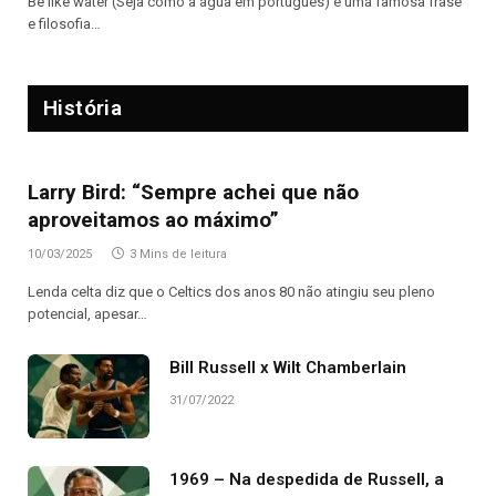
Be like water (Seja como a água em português) é uma famosa frase
e filosofia…
História
Larry Bird: “Sempre achei que não
aproveitamos ao máximo”
10/03/2025
3 Mins de leitura
Lenda celta diz que o Celtics dos anos 80 não atingiu seu pleno
potencial, apesar…
Bill Russell x Wilt Chamberlain
31/07/2022
1969 – Na despedida de Russell, a