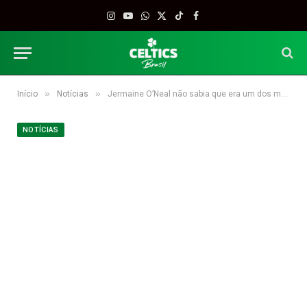
Instagram
YouTube
WhatsApp
X
TikTok
Facebook
(Twitter)
»
»
Início
Notícias
Jermaine O’Neal não sabia que era um dos mais bem pagos
NOTÍCIAS