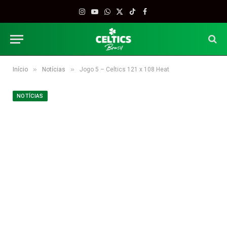
Instagram
YouTube
WhatsApp
X
TikTok
Facebook
(Twitter)
»
»
Início
Notícias
Jogo 5 – Celtics 121 x 108 Heat
NOTÍCIAS