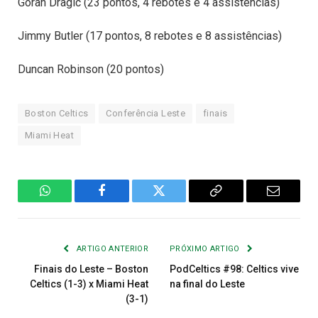
Goran Dragic (23 pontos, 4 rebotes e 4 assistências)
Jimmy Butler (17 pontos, 8 rebotes e 8 assistências)
Duncan Robinson (20 pontos)
Boston Celtics
Conferência Leste
finais
Miami Heat
WhatsApp
Facebook
Twitter
Copiar
E-
Link
mail
ARTIGO ANTERIOR
PRÓXIMO ARTIGO
Finais do Leste – Boston
PodCeltics #98: Celtics vive
Celtics (1-3) x Miami Heat
na final do Leste
(3-1)