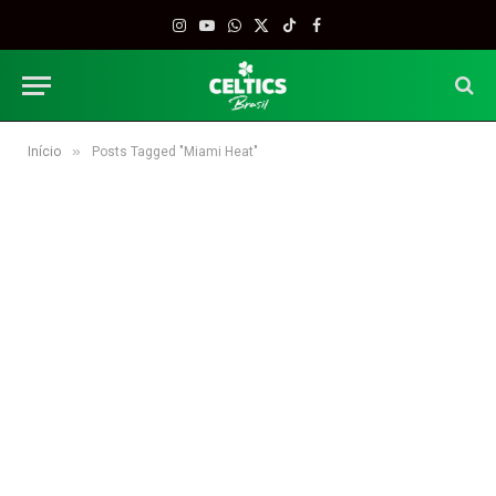
Instagram
YouTube
WhatsApp
X
TikTok
Facebook
(Twitter)
»
Início
Posts Tagged "Miami Heat"