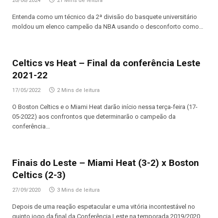
20/06/2024
21 Mins de leitura
Entenda como um técnico da 2ª divisão do basquete universitário
moldou um elenco campeão da NBA usando o desconforto como…
Celtics vs Heat – Final da conferência Leste
2021-22
17/05/2022
2 Mins de leitura
O Boston Celtics e o Miami Heat darão início nessa terça-feira (17-
05-2022) aos confrontos que determinarão o campeão da
conferência…
Finais do Leste – Miami Heat (3-2) x Boston
Celtics (2-3)
27/09/2020
3 Mins de leitura
Depois de uma reação espetacular e uma vitória incontestável no
quinto jogo da final da Conferência Leste na temporada 2019/2020…