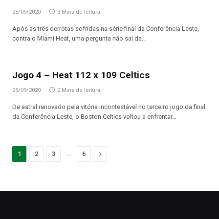
25/09/2020
3 Mins de leitura
Após as três derrotas sofridas na série final da Conferência Leste,
contra o Miami Heat, uma pergunta não sai da…
Jogo 4 – Heat 112 x 109 Celtics
25/09/2020
2 Mins de leitura
De astral renovado pela vitória incontestável no terceiro jogo da final
da Conferência Leste, o Boston Celtics voltou a enfrentar…
…
Proximo
1
2
3
6