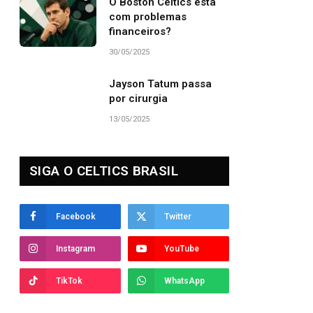
O Boston Celtics está
com problemas
financeiros?
30/05/2025
Jayson Tatum passa
por cirurgia
13/05/2025
SIGA O CELTICS BRASIL
Facebook
Twitter
Instagram
YouTube
TikTok
WhatsApp