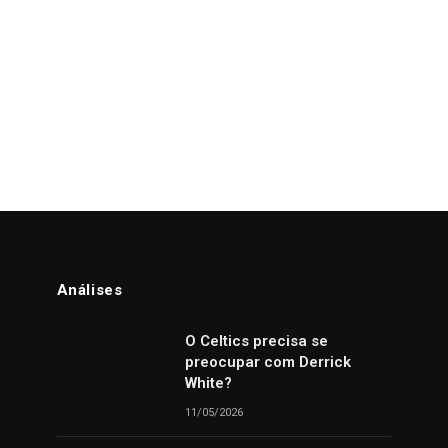
Análises
o
O Celtics precisa se
preocupar com Derrick
White?
11/05/2026