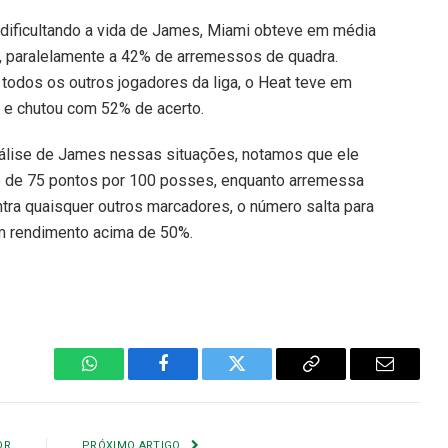
 dificultando a vida de James, Miami obteve em média
 paralelamente a 42% de arremessos de quadra.
odos os outros jogadores da liga, o Heat teve em
e chutou com 52% de acerto.
álise de James nessas situações, notamos que ele
 de 75 pontos por 100 posses, enquanto arremessa
tra quaisquer outros marcadores, o número salta para
m rendimento acima de 50%.
WhatsApp
Facebook
Twitter
Copiar
E-
Link
mail
OR
PRÓXIMO ARTIGO