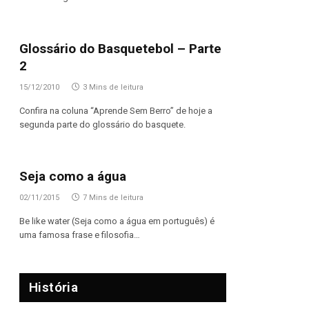
Glossário do Basquetebol – Parte
2
15/12/2010
3 Mins de leitura
Confira na coluna “Aprende Sem Berro” de hoje a
segunda parte do glossário do basquete.
Seja como a água
02/11/2015
7 Mins de leitura
Be like water (Seja como a água em português) é
uma famosa frase e filosofia…
História