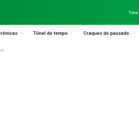
Time
rônicas
Túnel do tempo
Craques do passado
on