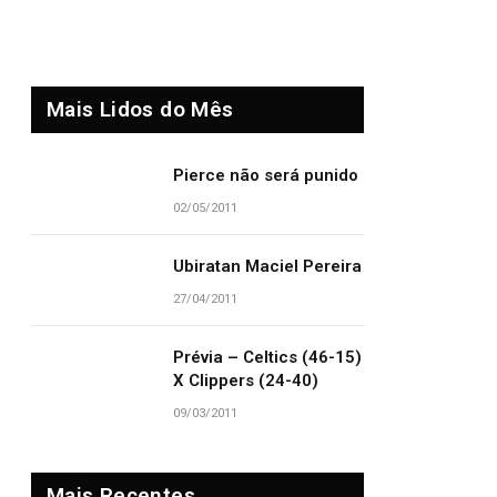
Mais Lidos do Mês
Pierce não será punido
02/05/2011
Ubiratan Maciel Pereira
27/04/2011
Prévia – Celtics (46-15)
X Clippers (24-40)
09/03/2011
Mais Recentes