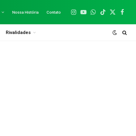
Nossa História
Contato
Instagram
YouTube
WhatsApp
TikTok
X
Facebo
(Twitter)
Rivalidades