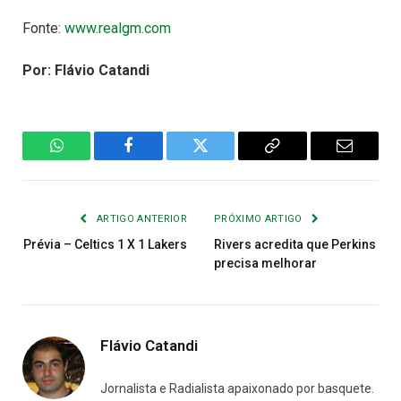
Fonte:
www.realgm.com
Por: Flávio Catandi
WhatsApp
Facebook
Twitter
Copiar
E-
Link
mail
ARTIGO ANTERIOR
PRÓXIMO ARTIGO
Prévia – Celtics 1 X 1 Lakers
Rivers acredita que Perkins
precisa melhorar
Flávio Catandi
Jornalista e Radialista apaixonado por basquete.