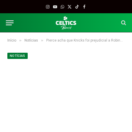
Instagram
YouTube
WhatsApp
X
TikTok
Facebook
(Twitter)
»
»
Início
Notícias
Pierce acha que Knicks foi prejudicial a Robinson
NOTÍCIAS