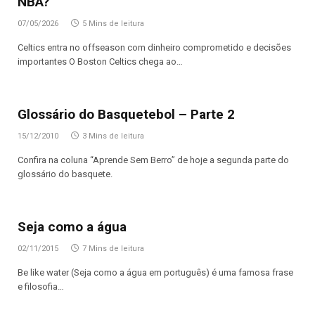
NBA?
07/05/2026
5 Mins de leitura
Celtics entra no offseason com dinheiro comprometido e decisões
importantes O Boston Celtics chega ao…
Glossário do Basquetebol – Parte 2
15/12/2010
3 Mins de leitura
Confira na coluna “Aprende Sem Berro” de hoje a segunda parte do
glossário do basquete.
Seja como a água
02/11/2015
7 Mins de leitura
Be like water (Seja como a água em português) é uma famosa frase
e filosofia…