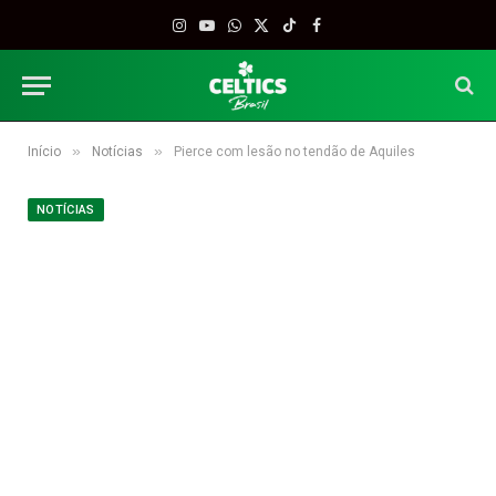
Instagram
YouTube
WhatsApp
X
TikTok
Facebook
(Twitter)
»
»
Início
Notícias
Pierce com lesão no tendão de Aquiles
NOTÍCIAS