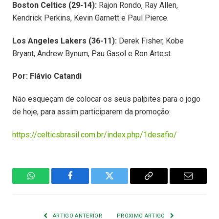
Boston Celtics (29-14):
Rajon Rondo, Ray Allen,
Kendrick Perkins, Kevin Garnett e Paul Pierce.
Los Angeles Lakers (36-11):
Derek Fisher, Kobe
Bryant, Andrew Bynum, Pau Gasol e Ron Artest.
Por: Flávio Catandi
Não esqueçam de colocar os seus palpites para o jogo
de hoje, para assim participarem da promoção:
https://celticsbrasil.com.br/index.php/1desafio/
WhatsApp
Facebook
Twitter
Copiar
E-
Link
mail
ARTIGO ANTERIOR
PRÓXIMO ARTIGO