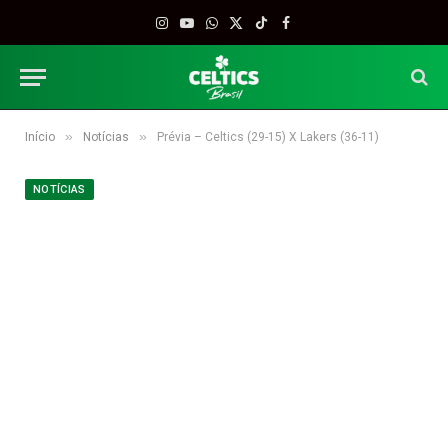
Instagram
YouTube
WhatsApp
X
TikTok
Facebook
(Twitter)
»
»
Início
Notícias
Prévia – Celtics (29-15) X Lakers (36-11)
NOTÍCIAS