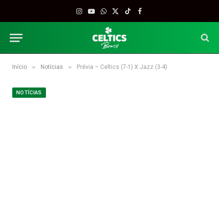
Instagram
YouTube
WhatsApp
X
TikTok
Facebook
(Twitter)
»
»
Início
Notícias
Prévia – Celtics (7-1) X Jazz (3-4)
NOTÍCIAS