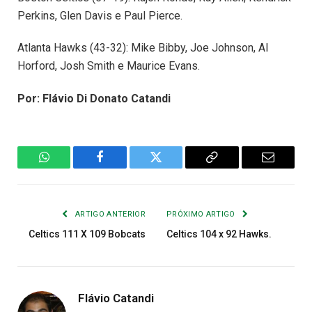
Perkins, Glen Davis e Paul Pierce.
Atlanta Hawks (43-32): Mike Bibby, Joe Johnson, Al
Horford, Josh Smith e Maurice Evans.
Por: Flávio Di Donato Catandi
WhatsApp
Facebook
Twitter
Copiar
E-
Link
mail
ARTIGO ANTERIOR
PRÓXIMO ARTIGO
Celtics 111 X 109 Bobcats
Celtics 104 x 92 Hawks.
Flávio Catandi