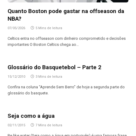
Quanto Boston pode gastar na offseason da
NBA?
07/05/2026
5 Mins de leitura
Celtics entra no offseason com dinheiro comprometido e decisões
importantes O Boston Celtics chega ao…
Glossário do Basquetebol – Parte 2
15/12/2010
3 Mins de leitura
Confira na coluna “Aprende Sem Berro” de hoje a segunda parte do
glossário do basquete.
Seja como a água
02/11/2015
7 Mins de leitura
Be like water (Seja como a água em português) é uma famosa frase