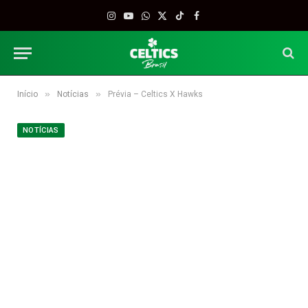
Instagram
YouTube
WhatsApp
X
TikTok
Facebook
(Twitter)
»
»
Início
Notícias
Prévia – Celtics X Hawks
NOTÍCIAS