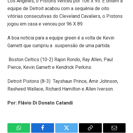
Los Angeles, o Pistons venceu por 106 X 95. E ontem a
equipe de Detroit acabou com a sequênia de oito
vitórias consecutivas do Cleveland Cavaliers, o Pistons
jogou em casa e venceu por 96 X 89.
A boa notícia para a equipe green é a volta de Kevin
Garnett que cumpriu a suspensão de uma partida.
Boston Celtics (10-2) Rajon Rondo, Ray Allen, Paul
Pierce, Kevin Garnett e Kendrick Perkins.
Detroit Pistons (8-3) Tayshaun Prince, Amir Johnson,
Rasheed Wallace, Richard Hamilton e Allen Iverson.
Por: Flávio Di Donato Catandi
WhatsApp
Facebook
Twitter
Copiar
E-