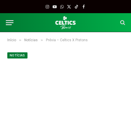
Instagram
YouTube
WhatsApp
X
TikTok
Facebook
(Twitter)
»
»
Início
Notícias
Prévia – Celtics X Pistons
NOTÍCIAS