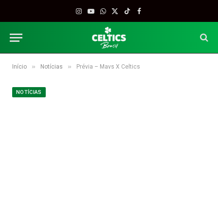
Instagram
YouTube
WhatsApp
X
TikTok
Facebook
(Twitter)
»
»
Início
Notícias
Prévia – Mavs X Celtics
NOTÍCIAS