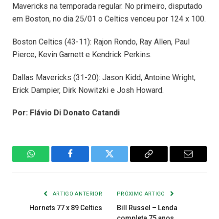
Mavericks na temporada regular. No primeiro, disputado
em Boston, no dia 25/01 o Celtics venceu por 124 x 100.
Boston Celtics (43-11): Rajon Rondo, Ray Allen, Paul
Pierce, Kevin Garnett e Kendrick Perkins.
Dallas Mavericks (31-20): Jason Kidd, Antoine Wright,
Erick Dampier, Dirk Nowitzki e Josh Howard.
Por: Flávio Di Donato Catandi
WhatsApp
Facebook
Twitter
Copiar
E-
Link
mail
ARTIGO ANTERIOR
PRÓXIMO ARTIGO
Hornets 77 x 89 Celtics
Bill Russel – Lenda
completa 75 anos