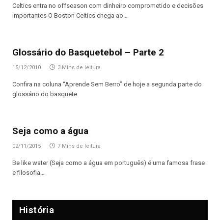
Celtics entra no offseason com dinheiro comprometido e decisões
importantes O Boston Celtics chega ao…
Glossário do Basquetebol – Parte 2
15/12/2010
3 Mins de leitura
Confira na coluna “Aprende Sem Berro” de hoje a segunda parte do
glossário do basquete.
Seja como a água
02/11/2015
7 Mins de leitura
Be like water (Seja como a água em português) é uma famosa frase
e filosofia…
História