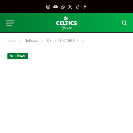
Instagram
YouTube
WhatsApp
X
TikTok
Facebook
(Twitter)
»
»
Início
Notícias
Sixers 98 X 100 Celtics
NOTÍCIAS