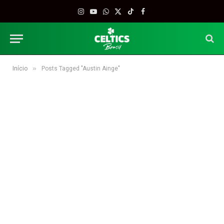
Instagram
YouTube
WhatsApp
X
TikTok
Facebook
(Twitter)
»
Início
Posts Tagged "Austin Ainge"