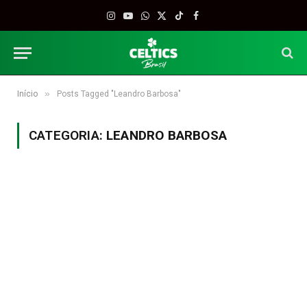
Instagram
YouTube
WhatsApp
X
TikTok
Facebook
(Twitter)
»
Início
Posts Tagged "Leandro Barbosa"
CATEGORIA:
LEANDRO BARBOSA