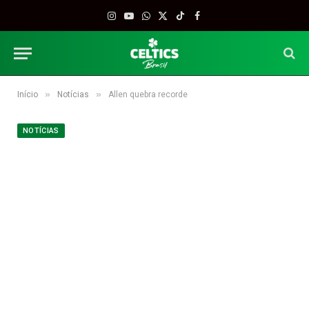
Instagram
YouTube
WhatsApp
X
TikTok
Facebook
(Twitter)
»
»
Início
Notícias
Allen quebra recorde
NOTÍCIAS