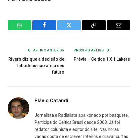
WhatsApp
Facebook
Twitter
Copiar
E-
Link
mail
ARTIGO ANTERIOR
PRÓXIMO ARTIGO
Rivers diz que a decisão de
Prévia – Celtics 1 X 1 Lakers
Thibodeau não afeta seu
futuro
Flávio Catandi
Jornalista e Radialista apaixonado por basquete.
Participa do Celtics Brasil desde 2008. Já foi
redator, colunista e editor do site. Nas horas
vagas gosta de escrever roteiros e gravar curtas