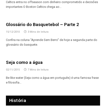
Celtics entra no offseason com dinheiro comprometido e decisões
importantes O Boston Celtics chega ao…
Glossário do Basquetebol – Parte 2
15/12/2010
3 Mins de leitura
Confira na coluna “Aprende Sem Berro” de hoje a segunda parte do
glossário do basquete.
Seja como a água
02/11/2015
7 Mins de leitura
Be like water (Seja como a água em português) é uma famosa frase
e filosofia…
História