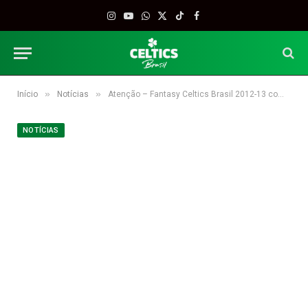
Instagram
YouTube
WhatsApp
X
TikTok
Facebook
(Twitter)
»
»
Início
Notícias
Atenção – Fantasy Celtics Brasil 2012-13 começa hoje
NOTÍCIAS