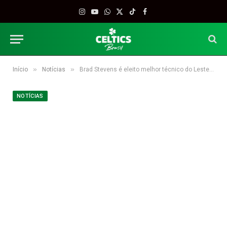
Instagram
YouTube
WhatsApp
X
TikTok
Facebook
(Twitter)
»
»
Início
Notícias
Brad Stevens é eleito melhor técnico do Leste em fevereiro
NOTÍCIAS