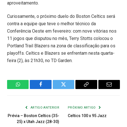
aproveitamento.
Curiosamente, o próximo duelo do Boston Celtics será
contra a equipe que teve o melhor técnico da
Conferência Oeste em fevereiro: com nove vitórias nos
11 jogos que disputou no mês, Terry Stotts colocou o
Portland Trail Blazers na zona de classificação para os
playoffs. Celtics e Blazers se enfrentam nesta quarta-
feira (2), às 21h30, no TD Garden.
WhatsApp
Facebook
Twitter
Copiar
E-
Link
mail
ARTIGO ANTERIOR
PRÓXIMO ARTIGO
Prévia – Boston Celtics (35-
Celtics 100 x 95 Jazz
25) x Utah Jazz (28-30)