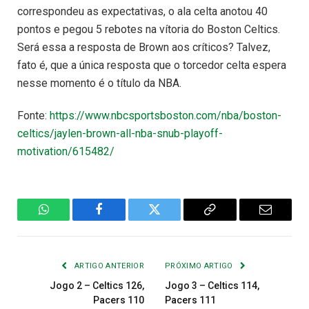
correspondeu as expectativas, o ala celta anotou 40
pontos e pegou 5 rebotes na vítoria do Boston Celtics.
Será essa a resposta de Brown aos críticos? Talvez,
fato é, que a única resposta que o torcedor celta espera
nesse momento é o título da NBA.
Fonte:
https://www.nbcsportsboston.com/nba/boston-
celtics/jaylen-brown-all-nba-snub-playoff-
motivation/615482/
WhatsApp
Facebook
Twitter
Copiar
E-
Link
mail
ARTIGO ANTERIOR
PRÓXIMO ARTIGO
Jogo 2 – Celtics 126,
Jogo 3 – Celtics 114,
Pacers 110
Pacers 111