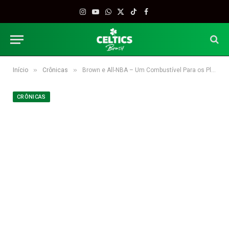
Instagram
YouTube
WhatsApp
X
TikTok
Facebook
(Twitter)
»
»
Início
Crônicas
Brown e All-NBA – Um Combustível Para os Playoffs?
CRÔNICAS