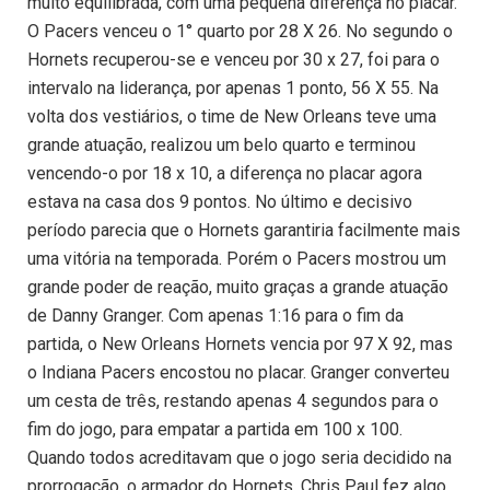
muito equilibrada, com uma pequena diferença no placar.
O Pacers venceu o 1° quarto por 28 X 26. No segundo o
Hornets recuperou-se e venceu por 30 x 27, foi para o
intervalo na liderança, por apenas 1 ponto, 56 X 55. Na
volta dos vestiários, o time de New Orleans teve uma
grande atuação, realizou um belo quarto e terminou
vencendo-o por 18 x 10, a diferença no placar agora
estava na casa dos 9 pontos. No último e decisivo
período parecia que o Hornets garantiria facilmente mais
uma vitória na temporada. Porém o Pacers mostrou um
grande poder de reação, muito graças a grande atuação
de Danny Granger. Com apenas 1:16 para o fim da
partida, o New Orleans Hornets vencia por 97 X 92, mas
o Indiana Pacers encostou no placar. Granger converteu
um cesta de três, restando apenas 4 segundos para o
fim do jogo, para empatar a partida em 100 x 100.
Quando todos acreditavam que o jogo seria decidido na
prorrogação, o armador do Hornets, Chris Paul fez algo