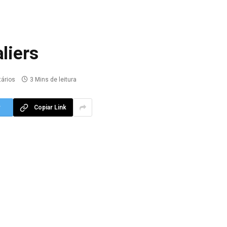
liers
ários
3 Mins de leitura
r
Copiar Link