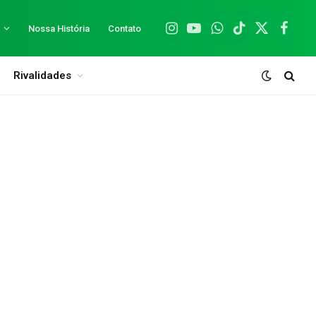
Nossa História
Contato
Instagram
YouTube
WhatsApp
TikTok
X
Facebo
(Twitter)
Rivalidades