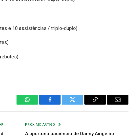
es e 10 assistências / triplo-duplo)
otes)
 rebotes)
WhatsApp
Facebook
Twitter
Copiar
E-
Link
mail
OR
PRÓXIMO ARTIGO
nd
A oportuna paciência de Danny Ainge no