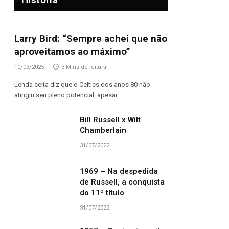
Larry Bird: “Sempre achei que não
aproveitamos ao máximo”
10/03/2025
3 Mins de leitura
Lenda celta diz que o Celtics dos anos 80 não
atingiu seu pleno potencial, apesar…
Bill Russell x Wilt
Chamberlain
31/07/2022
1969 – Na despedida
de Russell, a conquista
do 11º título
31/07/2022