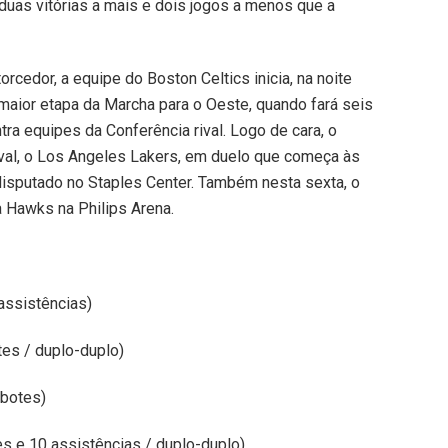
duas vitórias a mais e dois jogos a menos que a
rcedor, a equipe do Boston Celtics inicia, na noite
 maior etapa da Marcha para o Oeste, quando fará seis
ra equipes da Conferência rival. Logo de cara, o
rival, o Los Angeles Lakers, em duelo que começa às
 disputado no Staples Center. Também nesta sexta, o
ta Hawks na Philips Arena.
assistências)
es / duplo-duplo)
ebotes)
es e 10 assistências / duplo-duplo)