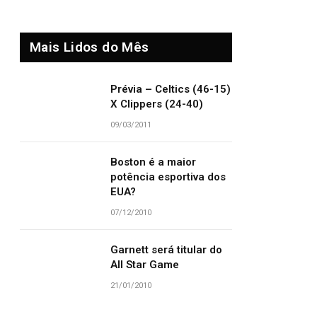
Mais Lidos do Mês
Prévia – Celtics (46-15)
X Clippers (24-40)
09/03/2011
Boston é a maior
potência esportiva dos
EUA?
07/12/2010
Garnett será titular do
All Star Game
21/01/2010