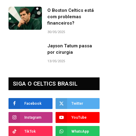
O Boston Celtics está
com problemas
financeiros?
30/05/2025
Jayson Tatum passa
por cirurgia
13/05/2025
SIGA O CELTICS BRASIL
Facebook
Twitter
Instagram
YouTube
TikTok
WhatsApp