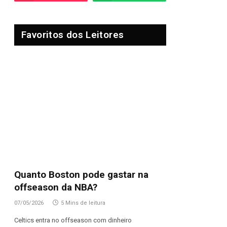
Favoritos dos Leitores
Quanto Boston pode gastar na
offseason da NBA?
07/05/2026
5 Mins de leitura
Celtics entra no offseason com dinheiro