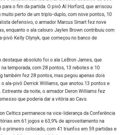
para o fim da partida. O pivô Al Horford, que arriscou
 muito perto de um triplo-duplo, com nove pontos, 10
alista defensivo, o armador Marcus Smart fez nove
ias, enquanto o ala calouro Jaylen Brown contribuiu com
ala-pivô Kelly Olynyk, que começou no banco de
 o destaque absoluto foi o ala LeBron James, que
lo na temporada, com 28 pontos, 13 rebotes e 10
ving também fez 28 pontos, mas pegou apenas dois
 o ala-pivô Derrick Williams, que anotou 13 pontos e
 Estreante da noite, o armador Deron Williams fez
emesso que poderia dar a vitória ao Cavs.
ton Celtics permanece na vice-liderança da Conferência
vitórias em 61 jogos e 63,9% de aproveitamento na
é o primeiro colocado, com 41 triunfos em 59 partidas e