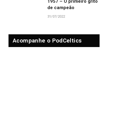
1957 – O primeiro grito
de campeão
31/07/2022
Acompanhe o PodCeltics