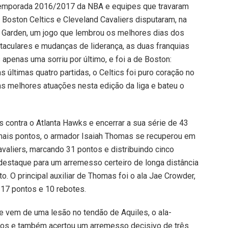
temporada 2016/2017 da NBA e equipes que travaram
 Boston Celtics e Cleveland Cavaliers disputaram, na
TD Garden, um jogo que lembrou os melhores dias dos
taculares e mudanças de liderança, as duas franquias
apenas uma sorriu por último, e foi a de Boston:
s últimas quatro partidas, o Celtics foi puro coração no
as melhores atuações nesta edição da liga e bateu o
 contra o Atlanta Hawks e encerrar a sua série de 43
mais pontos, o armador Isaiah Thomas se recuperou em
avaliers, marcando 31 pontos e distribuindo cinco
estaque para um arremesso certeiro de longa distância
to. O principal auxiliar de Thomas foi o ala Jae Crowder,
17 pontos e 10 rebotes.
ue vem de uma lesão no tendão de Aquiles, o ala-
tos e também acertou um arremesso decisivo de três