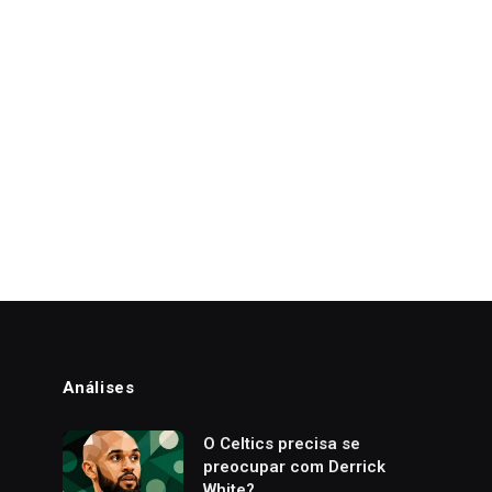
Análises
o
O Celtics precisa se
preocupar com Derrick
White?