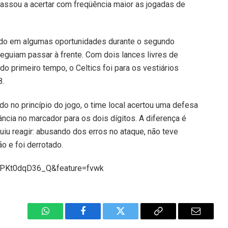
passou a acertar com freqüência maior as jogadas de
tado em algumas oportunidades durante o segundo
eguiam passar à frente. Com dois lances livres de
do primeiro tempo, o Celtics foi para os vestiários
8.
do no princípio do jogo, o time local acertou uma defesa
ância no marcador para os dois dígitos. A diferença é
uiu reagir: abusando dos erros no ataque, não teve
o e foi derrotado.
v=PKt0dqD36_Q&feature=fvwk
WhatsApp
Facebook
Twitter
Copiar
E-