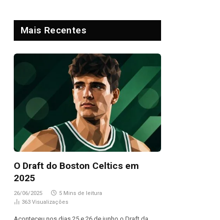
Mais Recentes
O Draft do Boston Celtics em
2025
26/06/2025
5 Mins de leitura
363
Visualizações
Aconteceu nos dias 25 e 26 de junho o Draft da