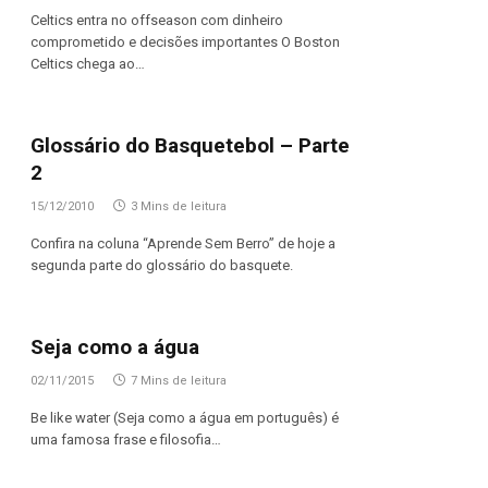
Celtics entra no offseason com dinheiro
comprometido e decisões importantes O Boston
Celtics chega ao…
Glossário do Basquetebol – Parte
2
15/12/2010
3 Mins de leitura
Confira na coluna “Aprende Sem Berro” de hoje a
segunda parte do glossário do basquete.
Seja como a água
02/11/2015
7 Mins de leitura
Be like water (Seja como a água em português) é
uma famosa frase e filosofia…