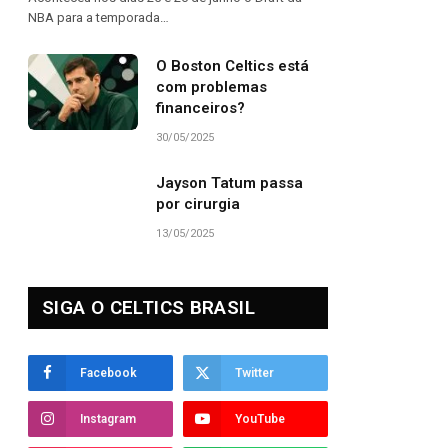
NBA para a temporada…
O Boston Celtics está
com problemas
financeiros?
30/05/2025
Jayson Tatum passa
por cirurgia
13/05/2025
SIGA O CELTICS BRASIL
Facebook
Twitter
Instagram
YouTube