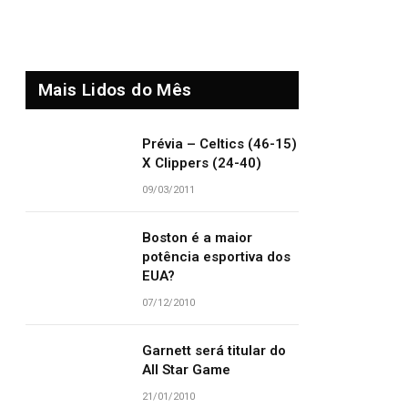
Mais Lidos do Mês
Prévia – Celtics (46-15)
X Clippers (24-40)
09/03/2011
Boston é a maior
potência esportiva dos
EUA?
07/12/2010
Garnett será titular do
All Star Game
21/01/2010