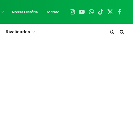
Nossa História
Contato
Instagram
YouTube
WhatsApp
TikTok
X
Facebo
(Twitter)
Rivalidades