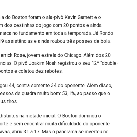
ia do Boston foram o ala-pivô Kevin Garnett e o
um dos cestinhas do jogo com 20 pontos e ainda
marca no fundamento em toda a temporada. Já Rondo
s 19 assistências e ainda roubou três posses de bola.
Derrick Rose, jovem estrela do Chicago. Além dos 20
ências. O pivô Joakim Noah registrou o seu 12º “double-
ontos e coletou dez rebotes.
gou 44, contra somente 34 do oponente. Além disso,
essos de quadra muito bom: 53,1%, ao passo que o
us tiros.
stintos na metade inicial. O Boston dominou o
orte e sem encontrar muita dificuldade do oponente
sivas, abriu 31 a 17. Mas o panorama se inverteu no