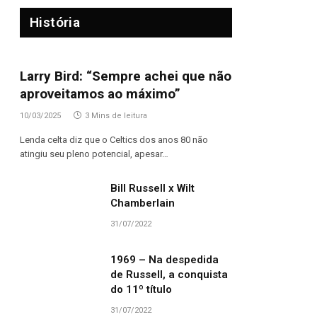
História
Larry Bird: “Sempre achei que não
aproveitamos ao máximo”
10/03/2025
3 Mins de leitura
Lenda celta diz que o Celtics dos anos 80 não
atingiu seu pleno potencial, apesar…
Bill Russell x Wilt
Chamberlain
31/07/2022
1969 – Na despedida
de Russell, a conquista
do 11º título
31/07/2022