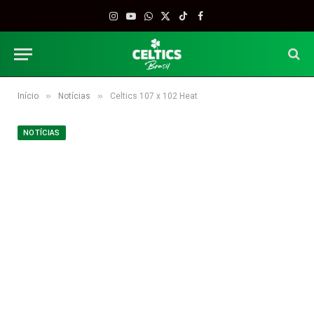
Instagram
YouTube
WhatsApp
X
TikTok
Facebook
(Twitter)
»
»
Início
Notícias
Celtics 107 x 102 Heat
NOTÍCIAS