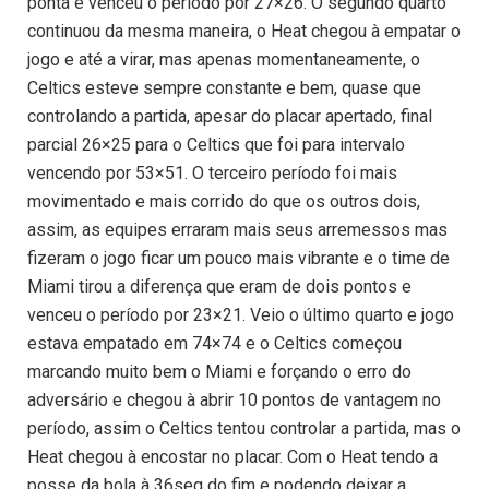
ponta e venceu o período por 27×26. O segundo quarto
continuou da mesma maneira, o Heat chegou à empatar o
jogo e até a virar, mas apenas momentaneamente, o
Celtics esteve sempre constante e bem, quase que
controlando a partida, apesar do placar apertado, final
parcial 26×25 para o Celtics que foi para intervalo
vencendo por 53×51. O terceiro período foi mais
movimentado e mais corrido do que os outros dois,
assim, as equipes erraram mais seus arremessos mas
fizeram o jogo ficar um pouco mais vibrante e o time de
Miami tirou a diferença que eram de dois pontos e
venceu o período por 23×21. Veio o último quarto e jogo
estava empatado em 74×74 e o Celtics começou
marcando muito bem o Miami e forçando o erro do
adversário e chegou à abrir 10 pontos de vantagem no
período, assim o Celtics tentou controlar a partida, mas o
Heat chegou à encostar no placar. Com o Heat tendo a
posse da bola à 36seg do fim e podendo deixar a