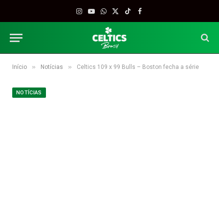
Instagram
YouTube
WhatsApp
X
TikTok
Facebook
(Twitter)
»
»
Início
Notícias
Celtics 109 x 99 Bulls – Boston fecha a série
NOTÍCIAS