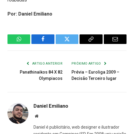
Por: Daniel Emiliano
WhatsApp
Facebook
Twitter
Copiar
E-
Link
mail
ARTIGO ANTERIOR
PRÓXIMO ARTIGO
Panathinaikos 84 X 82
Prévia – Euroliga 2009 –
Olympiacos
Decisão Terceiro lugar
Daniel Emiliano
Site
Daniel é publicitário, web designer e ilustrador