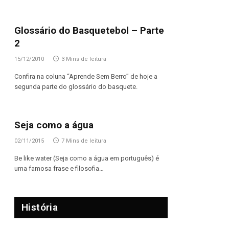
Glossário do Basquetebol – Parte
2
15/12/2010
3 Mins de leitura
Confira na coluna “Aprende Sem Berro” de hoje a
segunda parte do glossário do basquete.
Seja como a água
02/11/2015
7 Mins de leitura
Be like water (Seja como a água em português) é
uma famosa frase e filosofia…
História