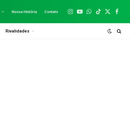
Nossa História
Contato
Instagram
YouTube
WhatsApp
TikTok
X
Facebo
(Twitter)
Rivalidades