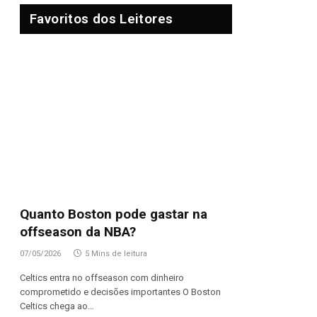
Favoritos dos Leitores
Quanto Boston pode gastar na
offseason da NBA?
07/05/2026
5 Mins de leitura
Celtics entra no offseason com dinheiro
comprometido e decisões importantes O Boston
Celtics chega ao…