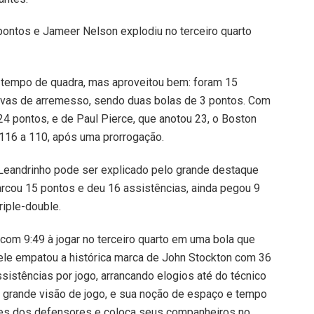
ontos e Jameer Nelson explodiu no terceiro quarto
 tempo de quadra, mas aproveitou bem: foram 15
tivas de arremesso, sendo duas bolas de 3 pontos. Com
 24 pontos, e de Paul Pierce, que anotou 23, o Boston
 116 a 110, após uma prorrogação.
eandrinho pode ser explicado pelo grande destaque
rcou 15 pontos e deu 16 assistências, ainda pegou 9
riple-double.
om 9:49 à jogar no terceiro quarto em uma bola que
ele empatou a histórica marca de John Stockton com 36
istências por jogo, arrancando elogios até do técnico
 grande visão de jogo, e sua noção de espaço e tempo
antes dos defensores e coloca seus companheiros no