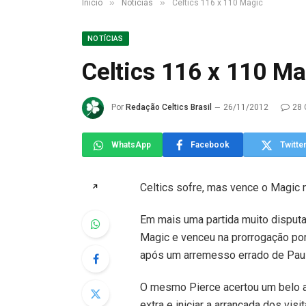
»
»
Início
Notícias
Celtics 116 x 110 Magic
NOTÍCIAS
Celtics 116 x 110 Ma
Por
Redação Celtics Brasil
26/11/2012
28 
WhatsApp
Facebook
Twitte
Celtics sofre, mas vence o Magic 
↗
Em mais uma partida muito disputa
Magic e venceu na prorrogação por 
após um arremesso errado de Paul
O mesmo Pierce acertou um belo 
extra e iniciar a arrancada dos visi