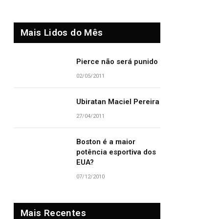
Mais Lidos do Mês
Pierce não será punido
02/05/2011
Ubiratan Maciel Pereira
27/04/2011
Boston é a maior
potência esportiva dos
EUA?
07/12/2010
Mais Recentes