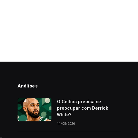
Análises
o
O Celtics precisa se
preocupar com Derrick
White?
11/05/2026