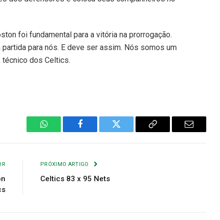
ton foi fundamental para a vitória na prorrogação.
 partida para nós. E deve ser assim. Nós somos um
 técnico dos Celtics.
WhatsApp
Facebook
Twitter
Copiar
E-
Link
mail
OR
PRÓXIMO ARTIGO
on
Celtics 83 x 95 Nets
cs