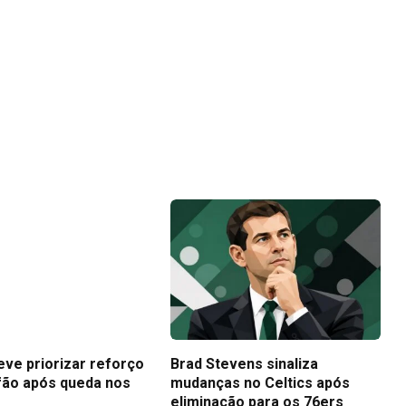
eve priorizar reforço
Brad Stevens sinaliza
fão após queda nos
mudanças no Celtics após
eliminação para os 76ers