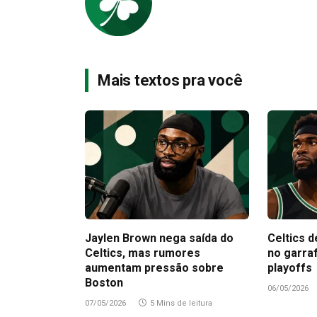
Mais textos pra você
Jaylen Brown nega saída do
Celtics d
Celtics, mas rumores
no garra
aumentam pressão sobre
playoffs
Boston
06/05/2026
07/05/2026
5 Mins de leitura