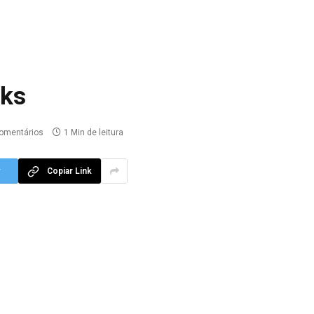
cks
omentários
1 Min de leitura
r
Copiar Link