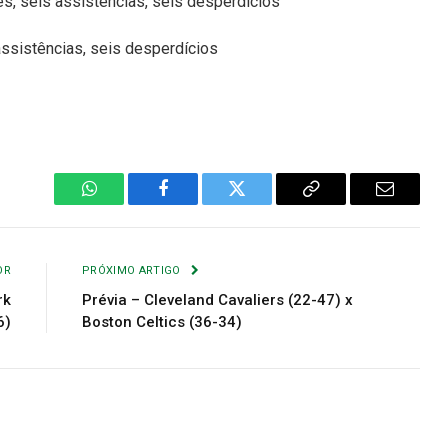
es, seis assistências, seis desperdícios
assistências, seis desperdícios
WhatsApp
Facebook
Twitter
Copiar
E-
Link
mail
OR
PRÓXIMO ARTIGO
rk
Prévia – Cleveland Cavaliers (22-47) x
6)
Boston Celtics (36-34)