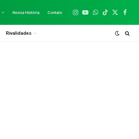
Nossa História
Contato
Instagram
YouTube
WhatsApp
TikTok
X
Facebo
(Twitter)
Rivalidades