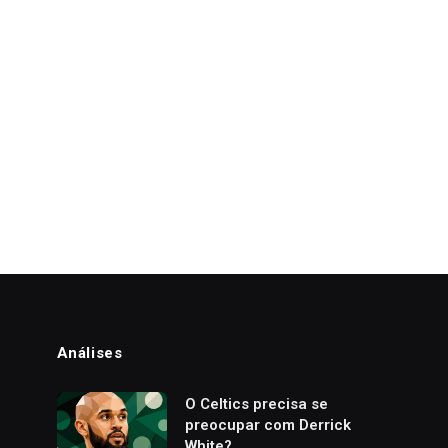
Análises
o
O Celtics precisa se
preocupar com Derrick
White?