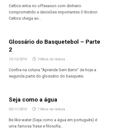
Celtics entra no offseason com dinheiro
comprometido e decisões importantes O Boston
Celtics chega ao…
Glossário do Basquetebol – Parte
2
15/12/2010
3 Mins de leitura
Confira na coluna “Aprende Sem Berro” de hoje a
segunda parte do glossário do basquete.
Seja como a água
02/11/2015
7 Mins de leitura
Be like water (Seja como a água em português) é
uma famosa frase e filosofia…