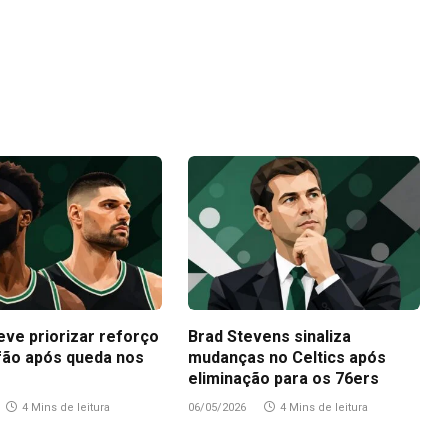
eve priorizar reforço
Brad Stevens sinaliza
fão após queda nos
mudanças no Celtics após
eliminação para os 76ers
4 Mins de leitura
06/05/2026
4 Mins de leitura