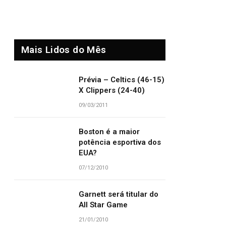
Mais Lidos do Mês
Prévia – Celtics (46-15)
X Clippers (24-40)
09/03/2011
Boston é a maior
potência esportiva dos
EUA?
07/12/2010
Garnett será titular do
All Star Game
21/01/2010