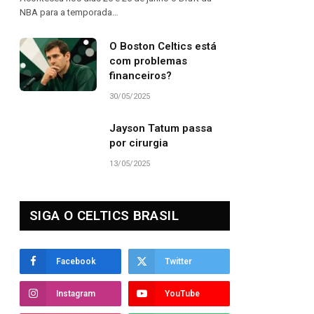
NBA para a temporada…
O Boston Celtics está
com problemas
financeiros?
30/05/2025
Jayson Tatum passa
por cirurgia
13/05/2025
SIGA O CELTICS BRASIL
Facebook
Twitter
Instagram
YouTube