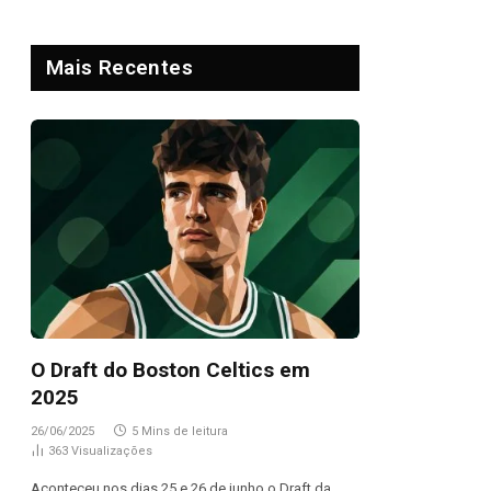
Mais Recentes
O Draft do Boston Celtics em
2025
26/06/2025
5 Mins de leitura
363
Visualizações
Aconteceu nos dias 25 e 26 de junho o Draft da