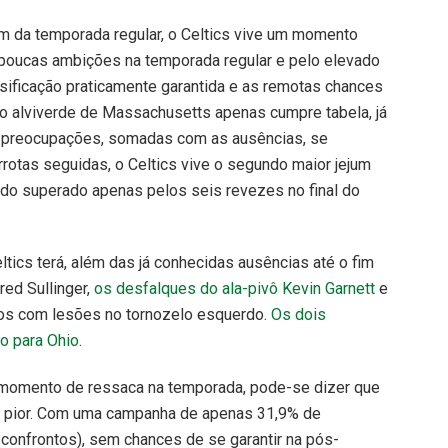
im da temporada regular, o Celtics vive um momento
s poucas ambições na temporada regular e pelo elevado
sificação praticamente garantida e as remotas chances
o alviverde de Massachusetts apenas cumpre tabela, já
s preocupações, somadas com as ausências, se
rotas seguidas, o Celtics vive o segundo maior jejum
endo superado apenas pelos seis revezes no final do
ltics terá, além das já conhecidas ausências até o fim
ed Sullinger,
os desfalques do ala-pivô Kevin Garnett
e
os com lesões no tornozelo esquerdo.
Os dois
ão para Ohio
.
m momento de ressaca na temporada, pode-se dizer que
da pior. Com uma campanha de apenas 31,9% de
 confrontos), sem chances de se garantir na pós-