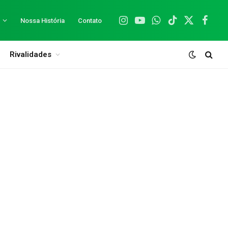
Nossa História
Contato
Instagram
YouTube
WhatsApp
TikTok
X
Facebo
(Twitter)
Rivalidades