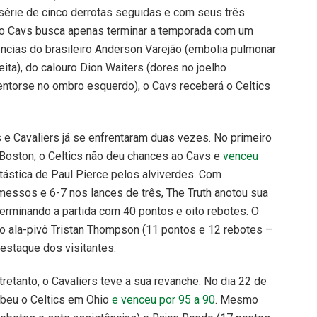
érie de cinco derrotas seguidas e com seus três
 o Cavs busca apenas terminar a temporada com um
cias do brasileiro Anderson Varejão (embolia pulmonar
eita), do calouro Dion Waiters (dores no joelho
(entorse no ombro esquerdo), o Cavs receberá o Celtics
 e Cavaliers já se enfrentaram duas vezes. No primeiro
Boston, o Celtics não deu chances ao Cavs e
venceu
tástica de Paul Pierce pelos alviverdes. Com
essos e 6-7 nos lances de três, The Truth anotou sua
terminando a partida com 40 pontos e oito rebotes. O
 o ala-pivô Tristan Thompson (11 pontos e 12 rebotes –
estaque dos visitantes.
etanto, o Cavaliers teve a sua revanche. No dia 22 de
cebeu o Celtics em Ohio
e venceu por 95 a 90
. Mesmo