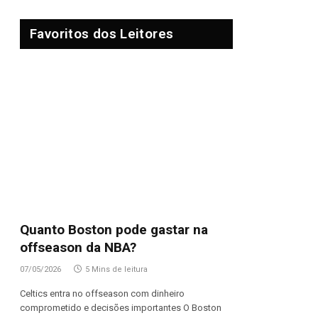
Favoritos dos Leitores
Quanto Boston pode gastar na
offseason da NBA?
07/05/2026
5 Mins de leitura
Celtics entra no offseason com dinheiro
comprometido e decisões importantes O Boston