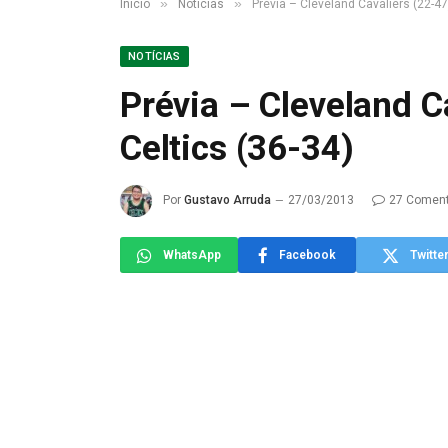
»
»
Início
Notícias
Prévia – Cleveland Cavaliers (22-47
NOTÍCIAS
Prévia – Cleveland C
Celtics (36-34)
Por
Gustavo Arruda
27/03/2013
27 Coment
WhatsApp
Facebook
Twitte