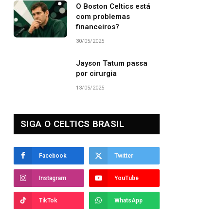
O Boston Celtics está
com problemas
financeiros?
30/05/2025
Jayson Tatum passa
por cirurgia
13/05/2025
SIGA O CELTICS BRASIL
Facebook
Twitter
Instagram
YouTube
TikTok
WhatsApp