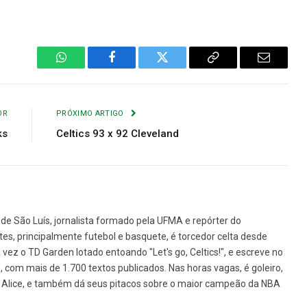
WhatsApp
Facebook
Twitter
Copiar
E-
Link
mail
OR
PRÓXIMO ARTIGO
ks
Celtics 93 x 92 Cleveland
de São Luís, jornalista formado pela UFMA e repórter do
tes, principalmente futebol e basquete, é torcedor celta desde
vez o TD Garden lotado entoando "Let's go, Celtics!", e escreve no
1, com mais de 1.700 textos publicados. Nas horas vagas, é goleiro,
da Alice, e também dá seus pitacos sobre o maior campeão da NBA