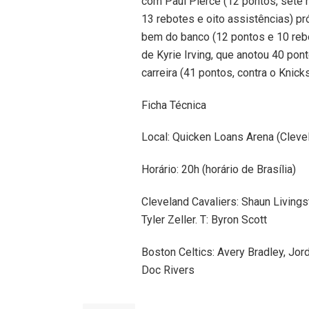
com Paul Pierce (12 pontos, sete 
13 rebotes e oito assistências) pr
bem do banco (12 pontos e 10 rebot
de Kyrie Irving, que anotou 40 pon
carreira (41 pontos, contra o Knic
Ficha Técnica
Local: Quicken Loans Arena (Cleve
Horário: 20h (horário de Brasília)
Cleveland Cavaliers: Shaun Living
Tyler Zeller. T: Byron Scott
Boston Celtics: Avery Bradley, Jor
Doc Rivers