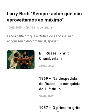
Larry Bird: “Sempre achei que não
aproveitamos ao máximo”
10/03/2025
3 Mins de leitura
Lenda celta diz que o Celtics dos anos 80 não
atingiu seu pleno potencial, apesar…
Bill Russell x Wilt
Chamberlain
31/07/2022
1969 – Na despedida
de Russell, a conquista
do 11º título
31/07/2022
1957 – O primeiro grito