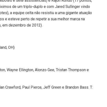
rebotes e sete assistências) e Rajon Rondo (17 pontos,
óximos de um triplo-duplo e com Jared Sullinger vindo
es), a equipe celta não resistiu a uma gigante atuação
tos e esteve perto de repetir a sua melhor marca na
ks, em dezembro de 2012).
land, OH)
ston, Wayne Ellington, Alonzo Gee, Tristan Thompson e
dan Crawford, Paul Pierce, Jeff Green e Brandon Bass. T: