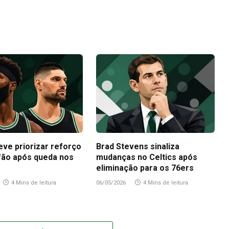
eve priorizar reforço
Brad Stevens sinaliza
fão após queda nos
mudanças no Celtics após
eliminação para os 76ers
4 Mins de leitura
06/05/2026
4 Mins de leitura