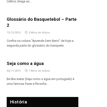
Celtics chega ao…
Glossário do Basquetebol – Parte
2
15/12/2010
3 Mins de leitura
Confira na coluna “Aprende Sem Berro” de hoje a
segunda parte do glossário do basquete.
Seja como a água
02/11/2015
7 Mins de leitura
Be like water (Seja como a água em português) é
uma famosa frase e filosofia…
História