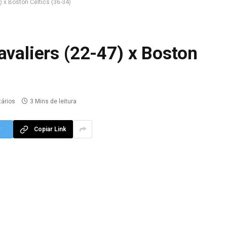
) x Boston Celtics (36-34)
avaliers (22-47) x Boston
ários
3 Mins de leitura
r
Copiar Link