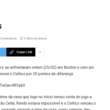
s
Comentários
2 Mins de leitura
r
Copiar Link
iers se enfrentaram ontem (25/02) em Boston e com um
enceu o Celtics por 20 pontos de diferença.
v=TwQev4R3yb0
ime da casa que logo no início tomou conta do jogo e
fão Celta, Rondo estava impossível e o Celtics venceu o
o segundo período e time da casa, como sempre, deu