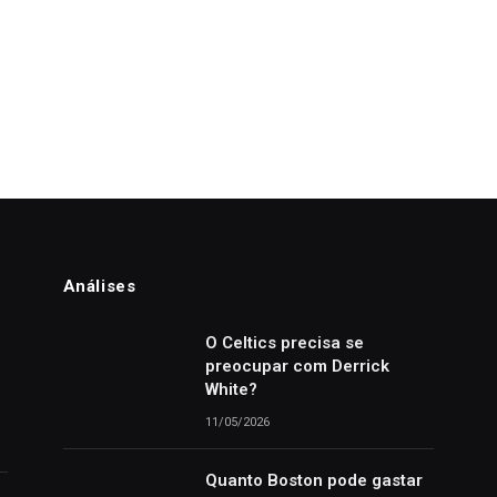
Análises
o
O Celtics precisa se
preocupar com Derrick
White?
11/05/2026
Quanto Boston pode gastar