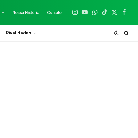
Nossa História
Contato
Instagram
YouTube
WhatsApp
TikTok
X
Facebo
(Twitter)
Rivalidades