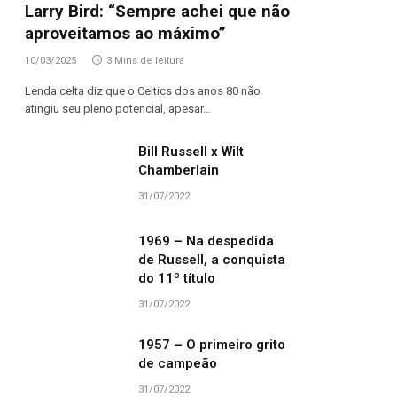
Larry Bird: “Sempre achei que não
aproveitamos ao máximo”
10/03/2025
3 Mins de leitura
Lenda celta diz que o Celtics dos anos 80 não
atingiu seu pleno potencial, apesar…
Bill Russell x Wilt
Chamberlain
31/07/2022
1969 – Na despedida
de Russell, a conquista
do 11º título
31/07/2022
1957 – O primeiro grito
de campeão
31/07/2022