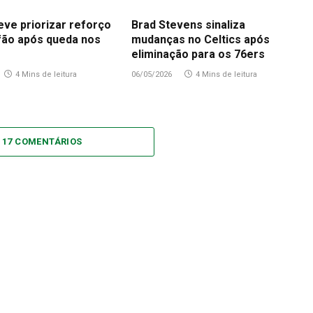
eve priorizar reforço
Brad Stevens sinaliza
fão após queda nos
mudanças no Celtics após
eliminação para os 76ers
4 Mins de leitura
06/05/2026
4 Mins de leitura
 17 COMENTÁRIOS