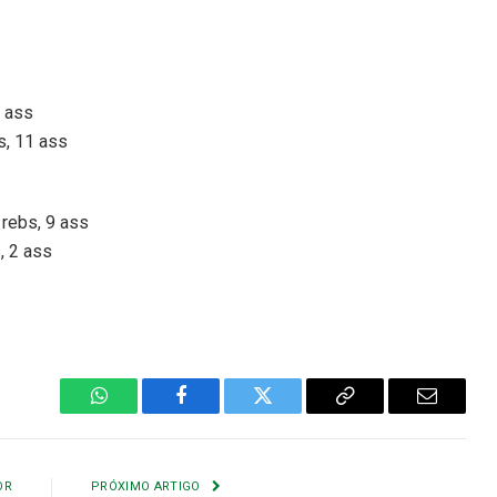
1 ass
s, 11 ass
rebs, 9 ass
, 2 ass
WhatsApp
Facebook
Twitter
Copiar
E-
Link
mail
OR
PRÓXIMO ARTIGO