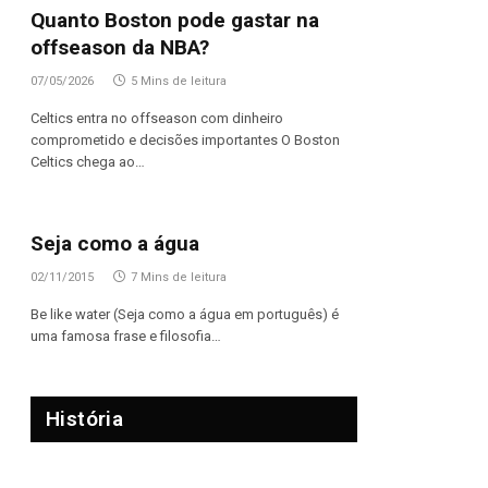
Quanto Boston pode gastar na
offseason da NBA?
07/05/2026
5 Mins de leitura
Celtics entra no offseason com dinheiro
comprometido e decisões importantes O Boston
Celtics chega ao…
Seja como a água
02/11/2015
7 Mins de leitura
Be like water (Seja como a água em português) é
uma famosa frase e filosofia…
História