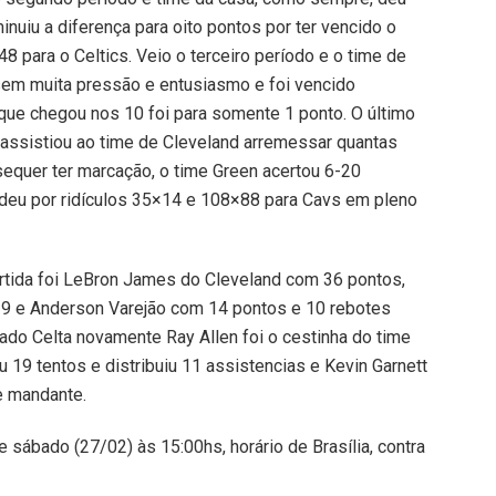
inuiu a diferença para oito pontos por ter vencido o
8 para o Celtics. Veio o terceiro período e o time de
sem muita pressão e entusiasmo e foi vencido
ue chegou nos 10 foi para somente 1 ponto. O último
 assistiou ao time de Cleveland arremessar quantas
equer ter marcação, o time Green acertou 6-20
rdeu por ridículos 35×14 e 108×88 para Cavs em pleno
rtida foi LeBron James do Cleveland com 36 pontos,
19 e Anderson Varejão com 14 pontos e 10 rebotes
ado Celta novamente Ray Allen foi o cestinha do time
 19 tentos e distribuiu 11 assistencias e Kevin Garnett
e mandante.
e sábado (27/02) às 15:00hs, horário de Brasília, contra