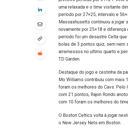
uma relaxada e o time visitante dim
período por 27×25, intervalo e 56×4
Massashusetts continuou a jogar 
novamente por 25×18 e diferença q
período foi um desastre Celta que
bolas de 3 pontos quiz, sem nem s
arremessos no ultimo quarto e pe
TD Garden.
Destaque do jogo e cestinha da pa
Mo Williams contribuiu com mais 
foram os melhores do Cavs. Pelo l
com 21 pontos, Rajon Rondo anotou
com 10 foram os melhores do tim
O Boston Celtics volta à jogar nest
o New Jersey Nets em Boston.