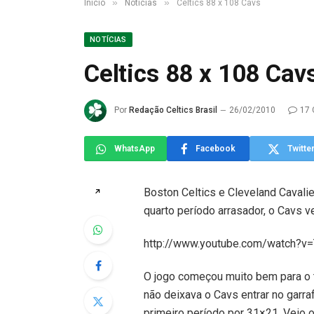
»
»
Início
Notícias
Celtics 88 x 108 Cavs
NOTÍCIAS
Celtics 88 x 108 Cav
Por
Redação Celtics Brasil
26/02/2010
17 
WhatsApp
Facebook
Twitte
Boston Celtics e Cleveland Caval
↗
quarto período arrasador, o Cavs v
http://www.youtube.com/watch?
O jogo começou muito bem para o t
não deixava o Cavs entrar no garra
primeiro período por 31×21. Veio 