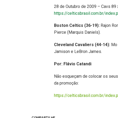
28 de Outubro de 2009 – Cavs 89 x
https://celticsbrasil.com.br/index
Boston Celtics (36-19):
Rajon Ron
Pierce (Marquis Daniels).
Cleveland Cavaliers (44-14):
Mo 
Jamison e LeBron James.
Por: Flávio Catandi
Não esqueçam de colocar os seus p
da promoção:
https://celticsbrasil.com.br/index
COMPARTILHE