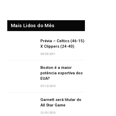
Mais Lidos do Mês
Prévia – Celtics (46-15)
X Clippers (24-40)
09/03/2011
Boston é a maior
potência esportiva dos
EUA?
07/12/2010
Garnett será titular do
All Star Game
21/01/2010