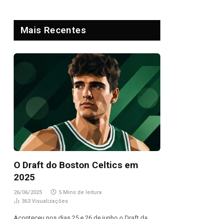
Mais Recentes
O Draft do Boston Celtics em
2025
26/06/2025
5 Mins de leitura
363
Visualizações
Aconteceu nos dias 25 e 26 de junho o Draft da