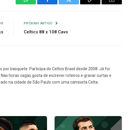
WhatsApp
Facebook
Twitter
Copiar
E-
Link
mail
OR
PRÓXIMO ARTIGO
ks
Celtics 88 x 108 Cavs
o por basquete. Participa do Celtics Brasil desde 2008. Já foi
e. Nas horas vagas gosta de escrever roteiros e gravar curtas e
rado na cidade de São Paulo com uma camiseta Celta.