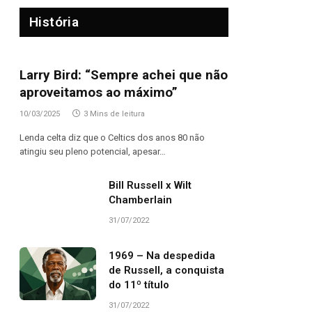
História
Larry Bird: “Sempre achei que não
aproveitamos ao máximo”
10/03/2025
3 Mins de leitura
Lenda celta diz que o Celtics dos anos 80 não
atingiu seu pleno potencial, apesar…
Bill Russell x Wilt
Chamberlain
31/07/2022
1969 – Na despedida
de Russell, a conquista
do 11º título
31/07/2022