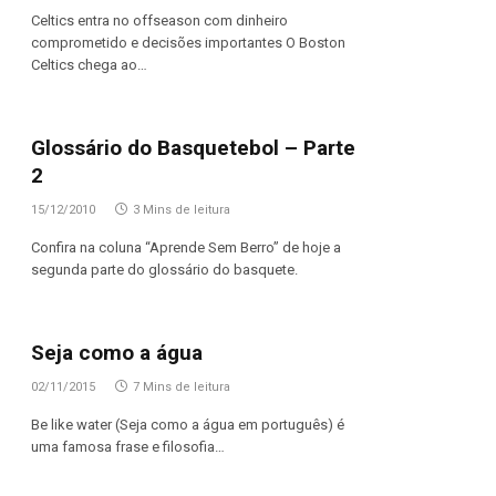
Celtics entra no offseason com dinheiro
comprometido e decisões importantes O Boston
Celtics chega ao…
Glossário do Basquetebol – Parte
2
15/12/2010
3 Mins de leitura
Confira na coluna “Aprende Sem Berro” de hoje a
segunda parte do glossário do basquete.
Seja como a água
02/11/2015
7 Mins de leitura
Be like water (Seja como a água em português) é
uma famosa frase e filosofia…