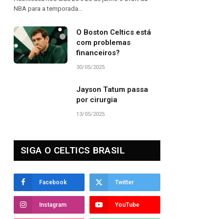
NBA para a temporada…
O Boston Celtics está
com problemas
financeiros?
30/05/2025
Jayson Tatum passa
por cirurgia
13/05/2025
SIGA O CELTICS BRASIL
Facebook
Twitter
Instagram
YouTube