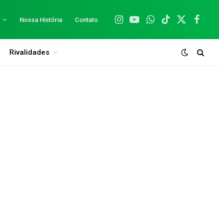
Nossa História
Contato
Instagram
YouTube
WhatsApp
TikTok
X
Facebo
(Twitter)
Rivalidades