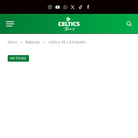
Instagram
YouTube
WhatsApp
X
TikTok
Facebook
(Twitter)
»
»
Início
Notícias
Celtics 90 x 84 Hawks
NOTÍCIAS