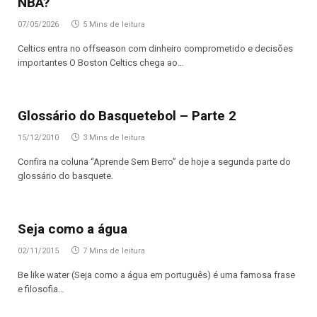
NBA?
07/05/2026
5 Mins de leitura
Celtics entra no offseason com dinheiro comprometido e decisões
importantes O Boston Celtics chega ao…
Glossário do Basquetebol – Parte 2
15/12/2010
3 Mins de leitura
Confira na coluna “Aprende Sem Berro” de hoje a segunda parte do
glossário do basquete.
Seja como a água
02/11/2015
7 Mins de leitura
Be like water (Seja como a água em português) é uma famosa frase
e filosofia…