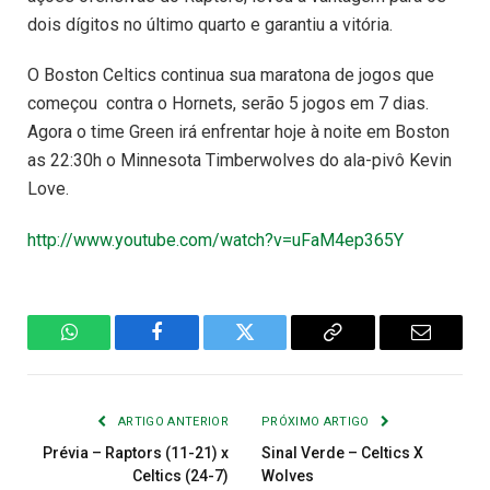
dois dígitos no último quarto e garantiu a vitória.
O Boston Celtics continua sua maratona de jogos que
começou contra o Hornets, serão 5 jogos em 7 dias.
Agora o time Green irá enfrentar hoje à noite em Boston
as 22:30h o Minnesota Timberwolves do ala-pivô Kevin
Love.
http://www.youtube.com/watch?v=uFaM4ep365Y
WhatsApp
Facebook
Twitter
Copiar
E-
Link
mail
ARTIGO ANTERIOR
PRÓXIMO ARTIGO
Prévia – Raptors (11-21) x
Sinal Verde – Celtics X
Celtics (24-7)
Wolves