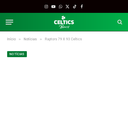
Instagram
YouTube
WhatsApp
X
TikTok
Facebook
(Twitter)
»
»
Início
Notícias
Raptors 79 X 93 Celtics
NOTÍCIAS