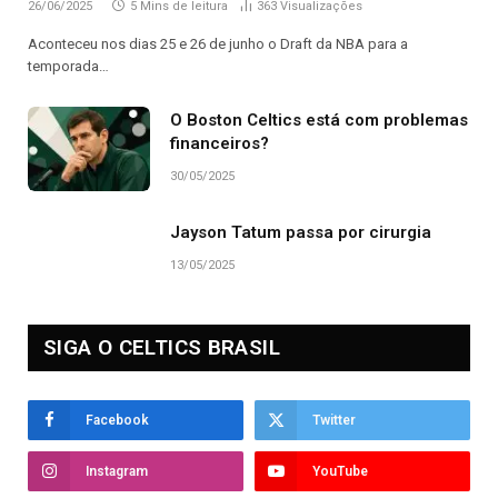
26/06/2025
5 Mins de leitura
363
Visualizações
Aconteceu nos dias 25 e 26 de junho o Draft da NBA para a
temporada…
O Boston Celtics está com problemas
financeiros?
30/05/2025
Jayson Tatum passa por cirurgia
13/05/2025
SIGA O CELTICS BRASIL
Facebook
Twitter
Instagram
YouTube