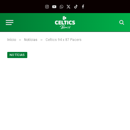
Instagram
YouTube
WhatsApp
X
TikTok
Facebook
(Twitter)
»
»
Início
Notícias
Celtics 94 x 87 Pacers
NOTÍCIAS