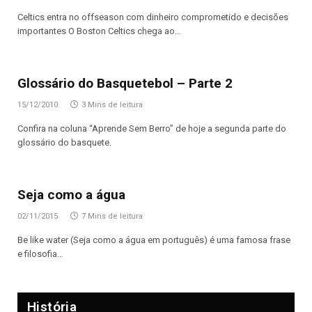
Celtics entra no offseason com dinheiro comprometido e decisões
importantes O Boston Celtics chega ao…
Glossário do Basquetebol – Parte 2
15/12/2010
3 Mins de leitura
Confira na coluna “Aprende Sem Berro” de hoje a segunda parte do
glossário do basquete.
Seja como a água
02/11/2015
7 Mins de leitura
Be like water (Seja como a água em português) é uma famosa frase
e filosofia…
História