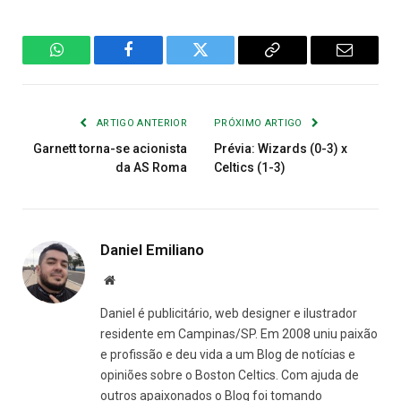
WhatsApp
Facebook
Twitter
Copiar
E-
Link
mail
ARTIGO ANTERIOR
PRÓXIMO ARTIGO
Garnett torna-se acionista
Prévia: Wizards (0-3) x
da AS Roma
Celtics (1-3)
Daniel Emiliano
Site
Daniel é publicitário, web designer e ilustrador
residente em Campinas/SP. Em 2008 uniu paixão
e profissão e deu vida a um Blog de notícias e
opiniões sobre o Boston Celtics. Com ajuda de
outros apaixonados o Blog foi tomando