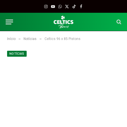
Instagram
YouTube
WhatsApp
X
TikTok
Facebook
(Twitter)
»
»
Início
Notícias
Celtics 96 x 85 Pistons
NOTÍCIAS