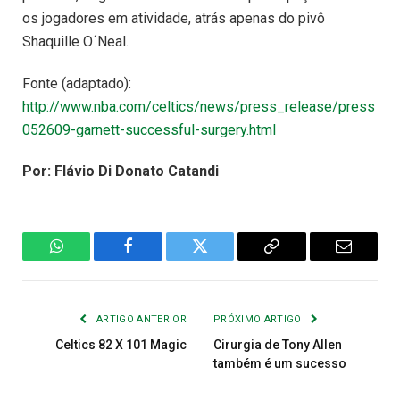
os jogadores em atividade, atrás apenas do pivô
Shaquille O´Neal.
Fonte (adaptado):
http://www.nba.com/celtics/news/press_release/press
052609-garnett-successful-surgery.html
Por: Flávio Di Donato Catandi
WhatsApp
Facebook
Twitter
Copiar
E-
Link
mail
ARTIGO ANTERIOR
PRÓXIMO ARTIGO
Celtics 82 X 101 Magic
Cirurgia de Tony Allen
também é um sucesso