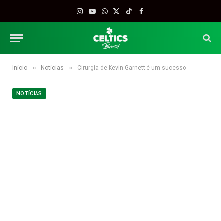
Instagram
YouTube
WhatsApp
X
TikTok
Facebook
(Twitter)
»
»
Início
Notícias
Cirurgia de Kevin Garnett é um sucesso
NOTÍCIAS