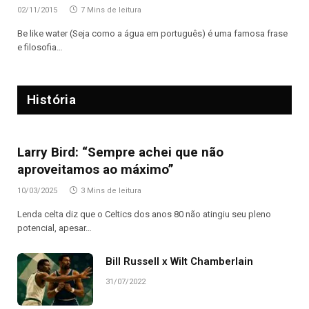
02/11/2015
7 Mins de leitura
Be like water (Seja como a água em português) é uma famosa frase
e filosofia…
História
Larry Bird: “Sempre achei que não
aproveitamos ao máximo”
10/03/2025
3 Mins de leitura
Lenda celta diz que o Celtics dos anos 80 não atingiu seu pleno
potencial, apesar…
Bill Russell x Wilt Chamberlain
31/07/2022