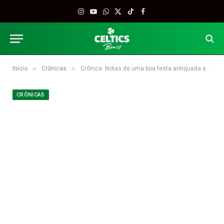
Instagram
YouTube
WhatsApp
X
TikTok
Facebook
(Twitter)
»
»
Início
Crônicas
Crônica: Notas de uma boa festa antiquada em Boston, por Bill Simmons
CRÔNICAS