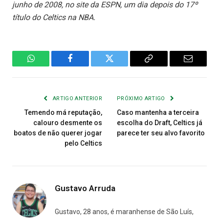
junho de 2008, no site da ESPN, um dia depois do 17º
título do Celtics na NBA.
WhatsApp
Facebook
Twitter
Copiar
E-
Link
mail
ARTIGO ANTERIOR
PRÓXIMO ARTIGO
Temendo má reputação,
Caso mantenha a terceira
calouro desmente os
escolha do Draft, Celtics já
boatos de não querer jogar
parece ter seu alvo favorito
pelo Celtics
Gustavo Arruda
Gustavo, 28 anos, é maranhense de São Luís,