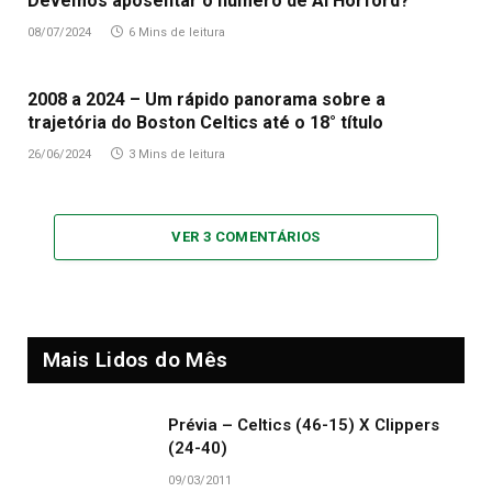
Devemos aposentar o número de Al Horford?
08/07/2024
6 Mins de leitura
2008 a 2024 – Um rápido panorama sobre a
trajetória do Boston Celtics até o 18° título
26/06/2024
3 Mins de leitura
VER 3 COMENTÁRIOS
Mais Lidos do Mês
Prévia – Celtics (46-15) X Clippers
(24-40)
09/03/2011