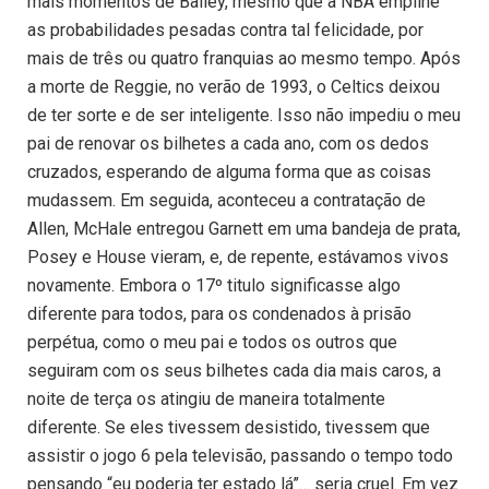
mais momentos de Bailey, mesmo que a NBA empilhe
as probabilidades pesadas contra tal felicidade, por
mais de três ou quatro franquias ao mesmo tempo. Após
a morte de Reggie, no verão de 1993, o Celtics deixou
de ter sorte e de ser inteligente. Isso não impediu o meu
pai de renovar os bilhetes a cada ano, com os dedos
cruzados, esperando de alguma forma que as coisas
mudassem. Em seguida, aconteceu a contratação de
Allen, McHale entregou Garnett em uma bandeja de prata,
Posey e House vieram, e, de repente, estávamos vivos
novamente. Embora o 17º titulo significasse algo
diferente para todos, para os condenados à prisão
perpétua, como o meu pai e todos os outros que
seguiram com os seus bilhetes cada dia mais caros, a
noite de terça os atingiu de maneira totalmente
diferente. Se eles tivessem desistido, tivessem que
assistir o jogo 6 pela televisão, passando o tempo todo
pensando “eu poderia ter estado lá”… seria cruel. Em vez