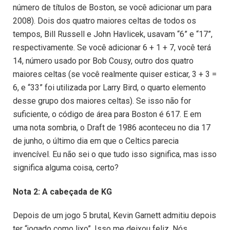
número de títulos de Boston, se você adicionar um para
2008). Dois dos quatro maiores celtas de todos os
tempos, Bill Russell e John Havlicek, usavam “6” e “17”,
respectivamente. Se você adicionar 6 + 1 + 7, você terá
14, número usado por Bob Cousy, outro dos quatro
maiores celtas (se você realmente quiser esticar, 3 + 3 =
6, e “33” foi utilizada por Larry Bird, o quarto elemento
desse grupo dos maiores celtas). Se isso não for
suficiente, o código de área para Boston é 617. E em
uma nota sombria, o Draft de 1986 aconteceu no dia 17
de junho, o último dia em que o Celtics parecia
invencível. Eu não sei o que tudo isso significa, mas isso
significa alguma coisa, certo?
Nota 2: A cabeçada de KG
Depois de um jogo 5 brutal, Kevin Garnett admitiu depois
ter “jogado como lixo”. Isso me deixou feliz. Nós