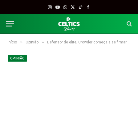
Instagram
YouTube
WhatsApp
X
TikTok
Facebook
(Twitter)
»
»
Início
Opinião
Defensor de elite, Crowder começa a se firmar no setor ofensivo de Boston
OPINIÃO