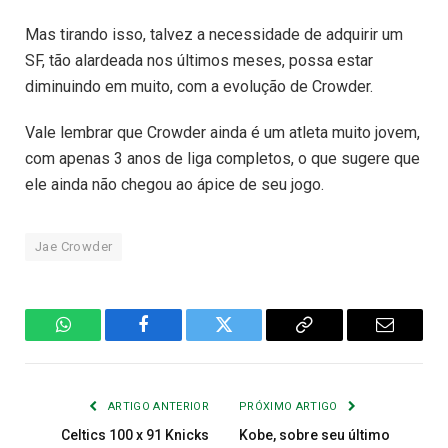
Mas tirando isso, talvez a necessidade de adquirir um
SF, tão alardeada nos últimos meses, possa estar
diminuindo em muito, com a evolução de Crowder.
Vale lembrar que Crowder ainda é um atleta muito jovem,
com apenas 3 anos de liga completos, o que sugere que
ele ainda não chegou ao ápice de seu jogo.
Jae Crowder
WhatsApp
Facebook
Twitter
Copiar
E-
Link
mail
ARTIGO ANTERIOR
PRÓXIMO ARTIGO
Celtics 100 x 91 Knicks
Kobe, sobre seu último