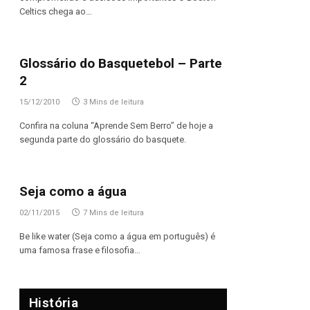
Celtics chega ao…
Glossário do Basquetebol – Parte
2
15/12/2010
3 Mins de leitura
Confira na coluna “Aprende Sem Berro” de hoje a
segunda parte do glossário do basquete.
Seja como a água
02/11/2015
7 Mins de leitura
Be like water (Seja como a água em português) é
uma famosa frase e filosofia…
História