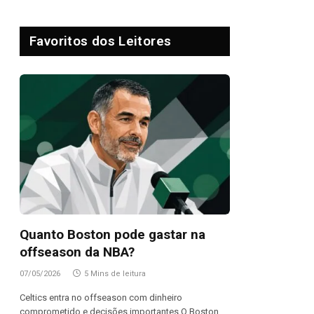
Favoritos dos Leitores
Quanto Boston pode gastar na
offseason da NBA?
07/05/2026
5 Mins de leitura
Celtics entra no offseason com dinheiro
comprometido e decisões importantes O Boston