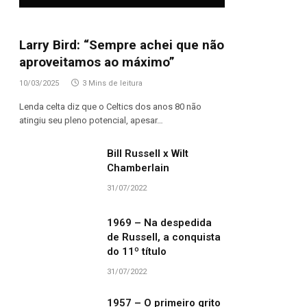
Larry Bird: “Sempre achei que não
aproveitamos ao máximo”
10/03/2025
3 Mins de leitura
Lenda celta diz que o Celtics dos anos 80 não
atingiu seu pleno potencial, apesar…
Bill Russell x Wilt
Chamberlain
31/07/2022
1969 – Na despedida
de Russell, a conquista
do 11º título
31/07/2022
1957 – O primeiro grito