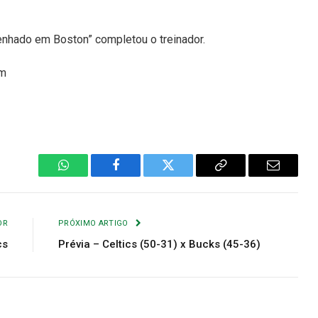
enhado em Boston” completou o treinador.
om
WhatsApp
Facebook
Twitter
Copiar
E-
Link
mail
OR
PRÓXIMO ARTIGO
cs
Prévia – Celtics (50-31) x Bucks (45-36)