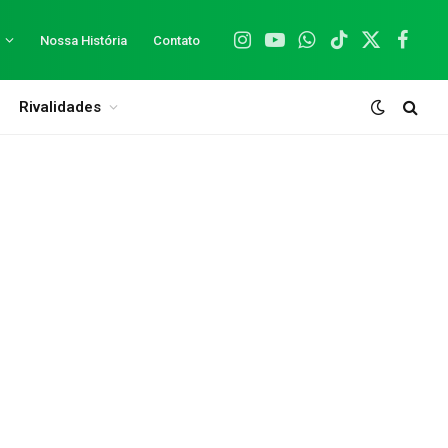
Nossa História
Contato
Instagram
YouTube
WhatsApp
TikTok
X
Facebo
(Twitter)
Rivalidades