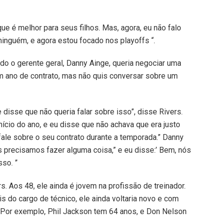
e é melhor para seus filhos. Mas, agora, eu não falo
ninguém, e agora estou focado nos playoffs “.
do o gerente geral, Danny Ainge, queria negociar uma
m ano de contrato, mas não quis conversar sobre um
 disse que não queria falar sobre isso”, disse Rivers.
ício do ano, e eu disse que não achava que era justo
fale sobre o seu contrato durante a temporada.” Danny
s precisamos fazer alguma coisa,” e eu disse:’ Bem, nós
sso. ”
. Aos 48, ele ainda é jovem na profissão de treinador.
is do cargo de técnico, ele ainda voltaria novo e com
. Por exemplo, Phil Jackson tem 64 anos, e Don Nelson