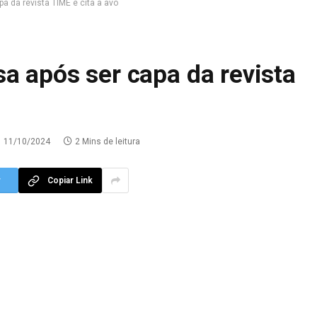
a da revista TIME e cita a avó
a após ser capa da revista
11/10/2024
2 Mins de leitura
r
Copiar Link