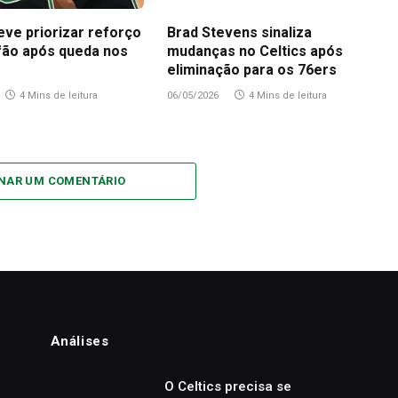
eve priorizar reforço
Brad Stevens sinaliza
fão após queda nos
mudanças no Celtics após
eliminação para os 76ers
4 Mins de leitura
06/05/2026
4 Mins de leitura
ONAR UM COMENTÁRIO
Análises
o
O Celtics precisa se