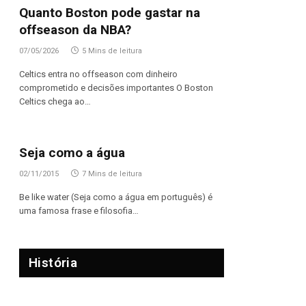
Quanto Boston pode gastar na
offseason da NBA?
07/05/2026
5 Mins de leitura
Celtics entra no offseason com dinheiro
comprometido e decisões importantes O Boston
Celtics chega ao…
Seja como a água
02/11/2015
7 Mins de leitura
Be like water (Seja como a água em português) é
uma famosa frase e filosofia…
História