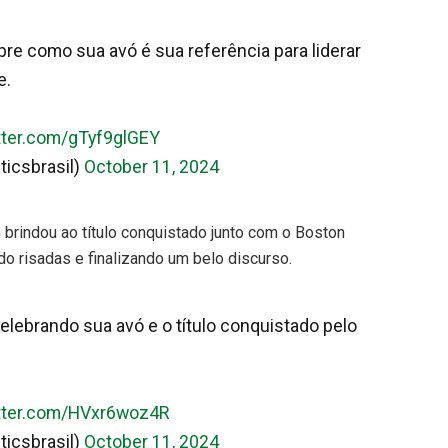
re como sua avó é sua referência para liderar
e.
itter.com/gTyf9glGEY
ticsbrasil)
October 11, 2024
n brindou ao título conquistado junto com o Boston
o risadas e finalizando um belo discurso.
elebrando sua avó e o título conquistado pelo
itter.com/HVxr6woz4R
ticsbrasil)
October 11, 2024