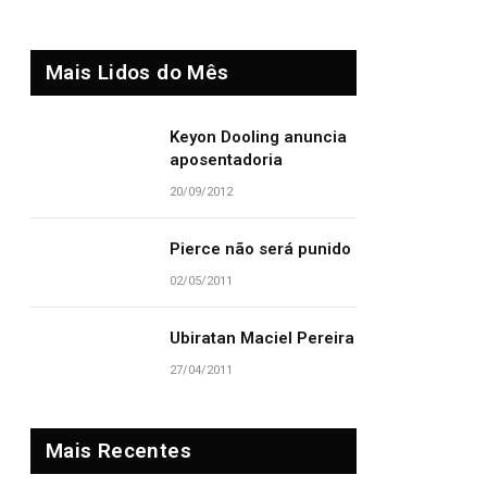
Mais Lidos do Mês
Keyon Dooling anuncia
aposentadoria
20/09/2012
Pierce não será punido
02/05/2011
Ubiratan Maciel Pereira
27/04/2011
Mais Recentes