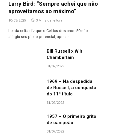
Larry Bird: “Sempre achei que não
aproveitamos ao máximo”
10/03/2025
3 Mins de leitura
Lenda celta diz que o Celtics dos anos 80 não
dIn
atingiu seu pleno potencial, apesar…
Bill Russell x Wilt
Chamberlain
31/07/2022
1969 – Na despedida
de Russell, a conquista
do 11º título
31/07/2022
1957 – O primeiro grito
de campeão
31/07/2022