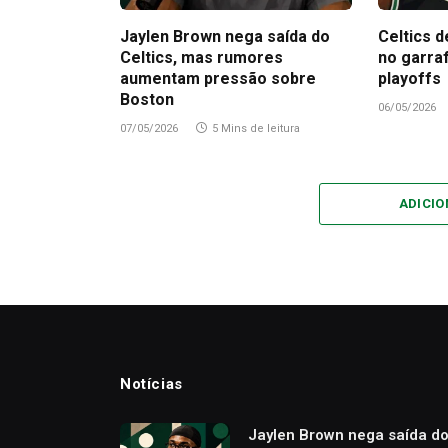
Jaylen Brown nega saída do
Celtics d
Celtics, mas rumores
no garra
aumentam pressão sobre
playoffs
Boston
06/05/2026
07/05/2026
5 Mins de leitura
ADICI
Notícias
Jaylen Brown nega saída d