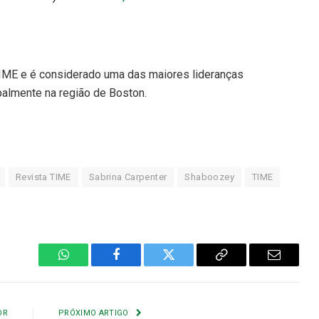
TIME e é considerado uma das maiores lideranças
palmente na região de Boston.
Revista TIME
Sabrina Carpenter
Shaboozey
TIME
WhatsApp
Facebook
Twitter
Copiar
E-
Link
mail
OR
PRÓXIMO ARTIGO