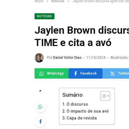
»
»
Início
Notícias
Jaylen Brown discursa após ser cap
NOTÍCIAS
Jaylen Brown discurs
TIME e cita a avó
Por
Daniel Victor Dias
11/10/2024
Atualizado:
WhatsApp
Facebook
Twitte
↗
Sumário
O discurso
O impacto de sua avó
Capa de revista