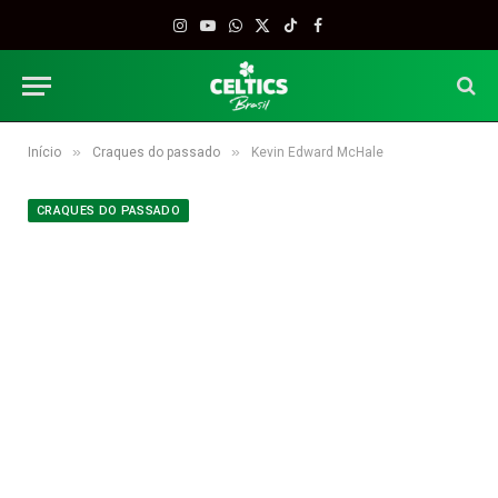
Instagram
YouTube
WhatsApp
X
TikTok
Facebook
(Twitter)
»
»
Início
Craques do passado
Kevin Edward McHale
CRAQUES DO PASSADO