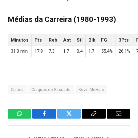
Médias da Carreira (1980-1993)
Minutos
Pts
Reb
Ast
Stl
Blk
FG
3Pts
31.0 min
17.9
7.3
1.7
0.4
1.7
55.4%
26.1%
Celtics
Craques do Passado
Kevin McHale
WhatsApp
Facebook
Twitter
Copiar
E-
Link
mail