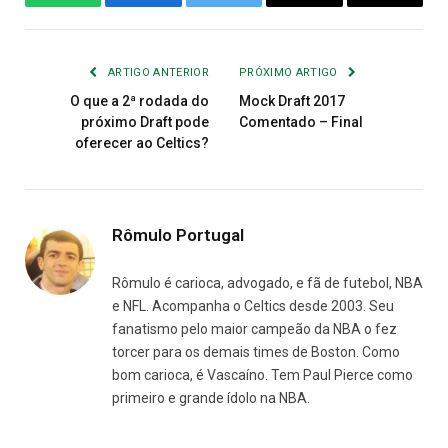
WhatsApp
Facebook
Twitter
Copiar
E-
Link
mail
ARTIGO ANTERIOR
PRÓXIMO ARTIGO
O que a 2ª rodada do
Mock Draft 2017
próximo Draft pode
Comentado – Final
oferecer ao Celtics?
Rômulo Portugal
Rômulo é carioca, advogado, e fã de futebol, NBA
e NFL. Acompanha o Celtics desde 2003. Seu
fanatismo pelo maior campeão da NBA o fez
torcer para os demais times de Boston. Como
bom carioca, é Vascaíno. Tem Paul Pierce como
primeiro e grande ídolo na NBA.