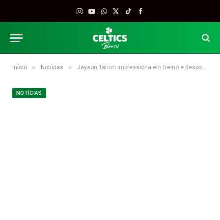
Instagram
YouTube
WhatsApp
X
TikTok
Facebook
(Twitter)
»
»
Início
Notícias
Jayson Tatum impressiona em treino e desponta como favorito para ser o novo calouro do Celtics
NOTÍCIAS