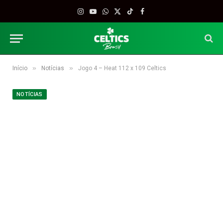
Instagram
YouTube
WhatsApp
X
TikTok
Facebook
(Twitter)
»
»
Início
Notícias
Jogo 4 – Heat 112 x 109 Celtics
NOTÍCIAS