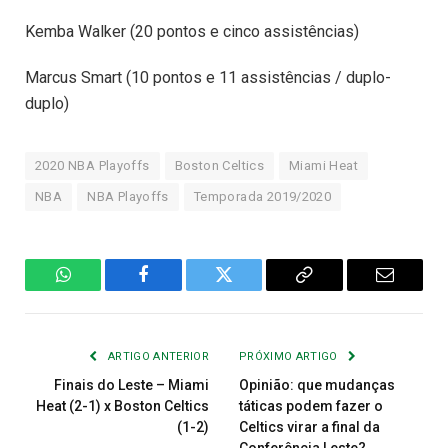
Kemba Walker (20 pontos e cinco assistências)
Marcus Smart (10 pontos e 11 assistências / duplo-
duplo)
2020 NBA Playoffs
Boston Celtics
Miami Heat
NBA
NBA Playoffs
Temporada 2019/2020
WhatsApp
Facebook
Twitter
Copiar
E-
Link
mail
ARTIGO ANTERIOR
PRÓXIMO ARTIGO
Finais do Leste – Miami
Opinião: que mudanças
Heat (2-1) x Boston Celtics
táticas podem fazer o
(1-2)
Celtics virar a final da