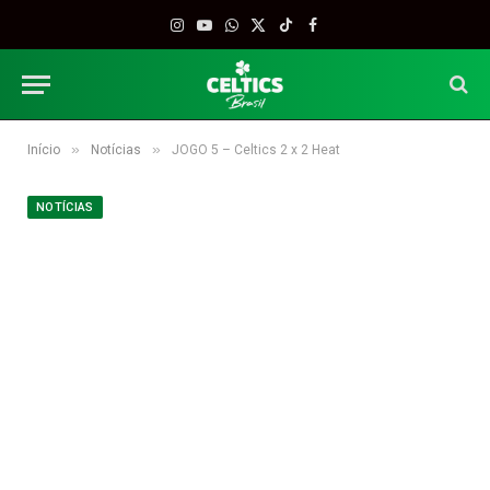
Instagram
YouTube
WhatsApp
X
TikTok
Facebook
(Twitter)
»
»
Início
Notícias
JOGO 5 – Celtics 2 x 2 Heat
NOTÍCIAS