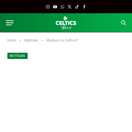
Instagram
YouTube
WhatsApp
X
TikTok
Facebook
(Twitter)
»
»
Início
Notícias
Marbury no Celtics?
NOTÍCIAS