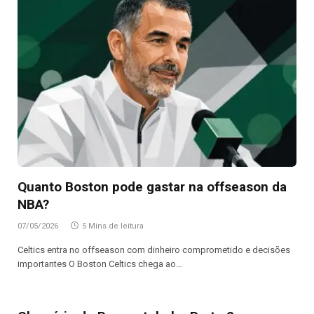
Quanto Boston pode gastar na offseason da
NBA?
07/05/2026
5 Mins de leitura
Celtics entra no offseason com dinheiro comprometido e decisões
importantes O Boston Celtics chega ao…