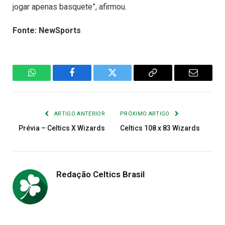
jogar apenas basquete”, afirmou.
Fonte: NewSports
WhatsApp
Facebook
Twitter
Copiar
E-
Link
mail
ARTIGO ANTERIOR
PRÓXIMO ARTIGO
Prévia – Celtics X Wizards
Celtics 108 x 83 Wizards
Redação Celtics Brasil