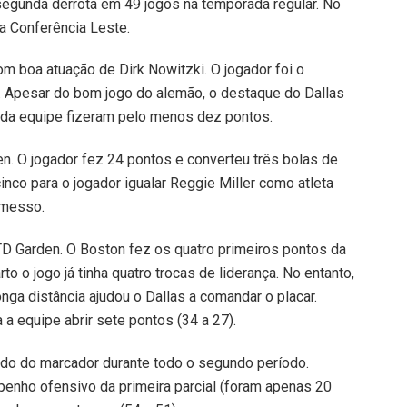
egunda derrota em 49 jogos na temporada regular. No
 a Conferência Leste.
m boa atuação de Dirk Nowitzki. O jogador foi o
. Apesar do bom jogo do alemão, o destaque do Dallas
s da equipe fizeram pelo menos dez pontos.
en. O jogador fez 24 pontos e converteu três bolas de
inco para o jogador igualar Reggie Miller como atleta
emesso.
TD Garden. O Boston fez os quatro primeiros pontos da
to o jogo já tinha quatro trocas de liderança. No entanto,
ga distância ajudou o Dallas a comandar o placar.
 a equipe abrir sete pontos (34 a 27).
do do marcador durante todo o segundo período.
nho ofensivo da primeira parcial (foram apenas 20