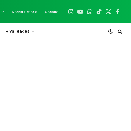
Nossa História
Contato
Instagram
YouTube
WhatsApp
TikTok
X
Facebo
(Twitter)
Rivalidades