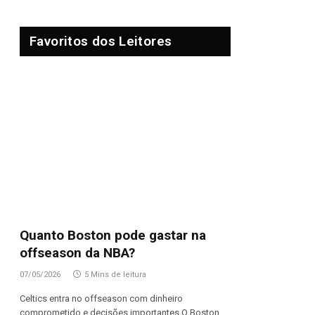
Favoritos dos Leitores
Quanto Boston pode gastar na
offseason da NBA?
07/05/2026
5 Mins de leitura
Celtics entra no offseason com dinheiro
comprometido e decisões importantes O Boston