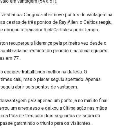
ervalo em vantagem (54 a 51).
 vestiários. Chegou a abrir nove pontos de vantagem na
uas cestas de três pontos de Ray Allen, o Celtics reagiu,
e obrigou o treinador Rick Carlisle a pedir tempo.
ston recuperou a liderança pela primeira vez desde o
 equilibrada no restante do período e as duas equipes
das em 77.
s equipes trabalhando melhor na defesa. O
times caiu, mas o placar seguiu apertado. Apenas
nseguiu abrir seis pontos de vantagem.
 desvantagem para apenas um ponto já no minuto final.
 errou um arremesso e deixou a última ação nas mãos
 uma bola de três com dois segundos de sobra no
 passe garantindo o triunfo para os visitantes.