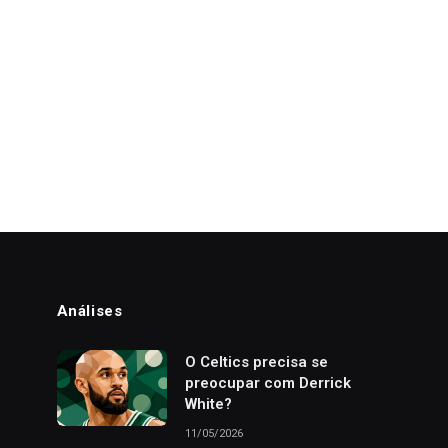
Análises
o
O Celtics precisa se
preocupar com Derrick
White?
11/05/2026