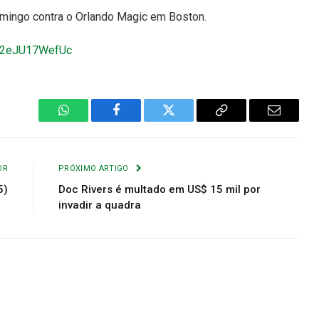
omingo contra o Orlando Magic em Boston.
v=2eJU17WefUc
WhatsApp
Facebook
Twitter
Copiar
E-
Link
mail
OR
PRÓXIMO ARTIGO
5)
Doc Rivers é multado em US$ 15 mil por
invadir a quadra