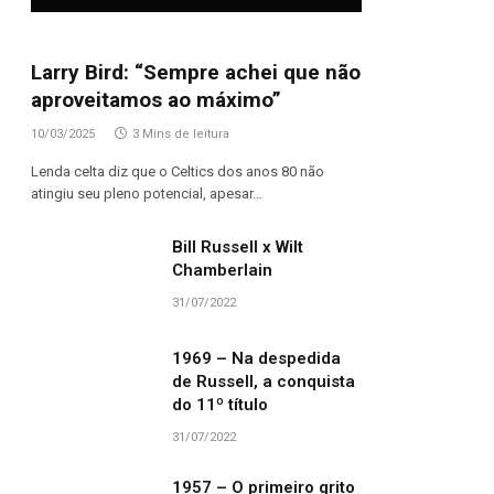
Larry Bird: “Sempre achei que não
aproveitamos ao máximo”
10/03/2025
3 Mins de leitura
Lenda celta diz que o Celtics dos anos 80 não
atingiu seu pleno potencial, apesar…
Bill Russell x Wilt
Chamberlain
31/07/2022
1969 – Na despedida
de Russell, a conquista
do 11º título
31/07/2022
1957 – O primeiro grito