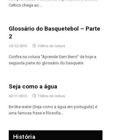
Celtics chega ao…
Glossário do Basquetebol – Parte
2
15/12/2010
3 Mins de leitura
Confira na coluna “Aprende Sem Berro” de hoje a
segunda parte do glossário do basquete.
Seja como a água
02/11/2015
7 Mins de leitura
Be like water (Seja como a água em português) é
uma famosa frase e filosofia…
História