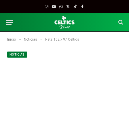
Instagram
YouTube
WhatsApp
X
TikTok
Facebook
(Twitter)
»
»
Início
Notícias
Nets 102 x 97 Celtics
NOTÍCIAS