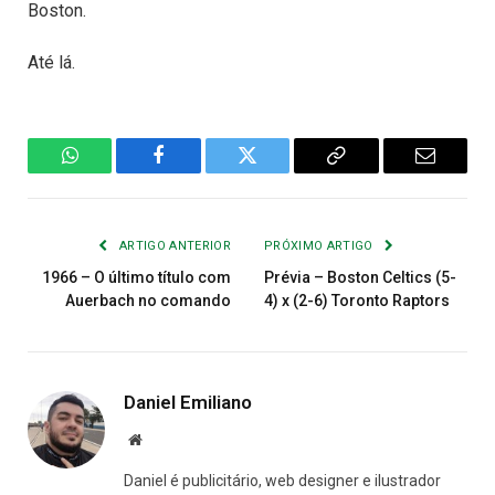
Boston.
Até lá.
WhatsApp
Facebook
Twitter
Copiar
E-
Link
mail
ARTIGO ANTERIOR
PRÓXIMO ARTIGO
1966 – O último título com
Prévia – Boston Celtics (5-
Auerbach no comando
4) x (2-6) Toronto Raptors
Daniel Emiliano
Site
Daniel é publicitário, web designer e ilustrador