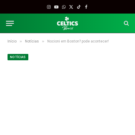
Instagram
YouTube
WhatsApp
X
TikTok
Facebook
(Twitter)
»
»
Início
Notícias
Nocioni em Boston? pode acontecer!
NOTÍCIAS