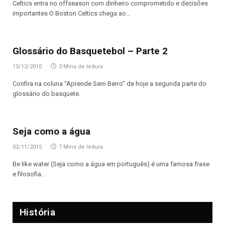
Celtics entra no offseason com dinheiro comprometido e decisões
importantes O Boston Celtics chega ao…
Glossário do Basquetebol – Parte 2
15/12/2010
3 Mins de leitura
Confira na coluna “Aprende Sem Berro” de hoje a segunda parte do
glossário do basquete.
Seja como a água
02/11/2015
7 Mins de leitura
Be like water (Seja como a água em português) é uma famosa frase
e filosofia…
História