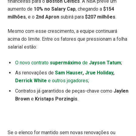
financeiras para o
Boston Celtics
. A NBA prevê um
aumento de
10% no Salary Cap
, chegando a
$154
milhões
, e o
2nd Apron
subirá para
$207 milhões
.
Mesmo com esse crescimento, a equipe continuará
acima do limite. Entre os fatores que pressionam a folha
salarial estão:
O novo contrato
supermáximo
de
Jayson Tatum
;
As renovações de
Sam Hauser
,
Jrue Holiday
,
Derrick White
e outros jogadores
;
Contratos já garantidos de peças-chave como
Jaylen
Brown
e
Kristaps Porzingis
.
Se o elenco for mantido sem novas renovações ou