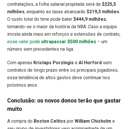
contratações, a folha salarial projetada será de
$225,5
milhões
, enquanto as taxas alcançarão
$219,3 milhões
.
O custo total do time pode bater
$444,9 milhões
,
tornando-se o maior da história da NBA. Caso a equipe
invista ainda mais em reforços e extensões de contrato,
esse valor pode
ultrapassar $500 milhões
– um
número sem precedentes na liga.
Com apenas
Kristaps Porzingis
e
Al Horford
sem
contratos de longo prazo entre os principais jogadores,
essa tendência de altos gastos deve continuar nos
próximos anos.
Conclusão: os novos donos terão que gastar
muito
A compra do
Boston Celtics
por
William Chisholm
e
seu grupo de investidores veio acompanhada de um