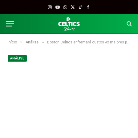
Instagram
YouTube
WhatsApp
X
TikTok
Facebook
(Twitter)
»
»
Início
Análise
Boston Celtics enfrentará custos 4x maiores para manter elenco
ANÁLISE