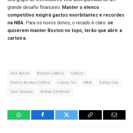
grande desafio financeiro.
Manter o elenco
competitivo exigirá gastos exorbitantes e recordes
na NBA.
Para os novos donos, o recado é claro:
se
quiserem manter Boston no topo, terão que abrir a
carteira.
2nd Apron
Boston Celtics
Celtics
Elenco Boston Celtics
Luxury Tax
NBA
Salary Cap
Teto Salarial
Willian Chisholm
WhatsApp
Facebook
Twitter
Copiar
E-
Link
mail