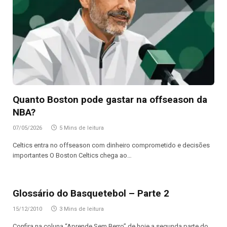
Quanto Boston pode gastar na offseason da
NBA?
07/05/2026
5 Mins de leitura
Celtics entra no offseason com dinheiro comprometido e decisões
importantes O Boston Celtics chega ao…
Glossário do Basquetebol – Parte 2
15/12/2010
3 Mins de leitura
Confira na coluna “Aprende Sem Berro” de hoje a segunda parte do