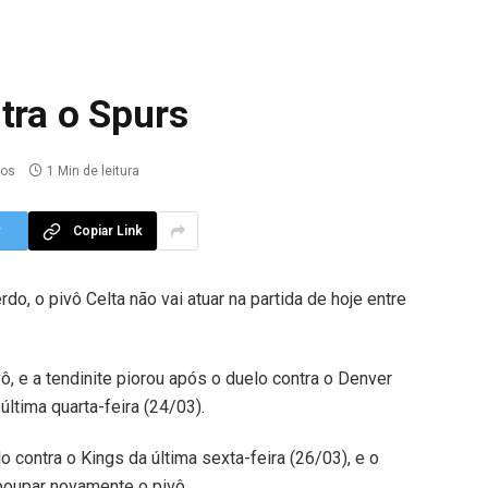
tra o Spurs
ios
1 Min de leitura
r
Copiar Link
o, o pivô Celta não vai atuar na partida de hoje entre
ô, e a tendinite piorou após o duelo contra o Denver
ltima quarta-feira (24/03).
o contra o Kings da última sexta-feira (26/03), e o
 poupar novamente o pivô.