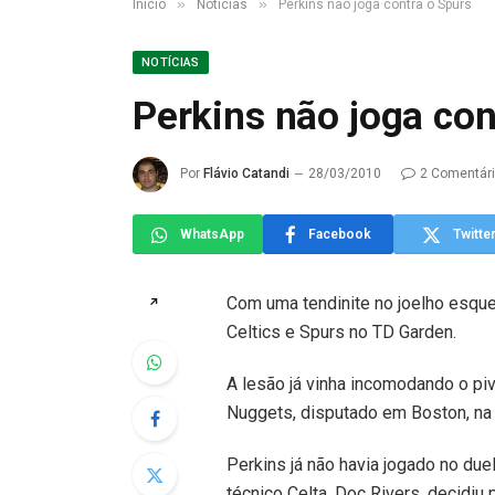
»
»
Início
Notícias
Perkins não joga contra o Spurs
NOTÍCIAS
Perkins não joga con
Por
Flávio Catandi
28/03/2010
2 Comentár
WhatsApp
Facebook
Twitte
Com uma tendinite no joelho esquerd
↗
Celtics e Spurs no TD Garden.
A lesão já vinha incomodando o piv
Nuggets, disputado em Boston, na ú
Perkins já não havia jogado no duel
técnico Celta, Doc Rivers, decidiu