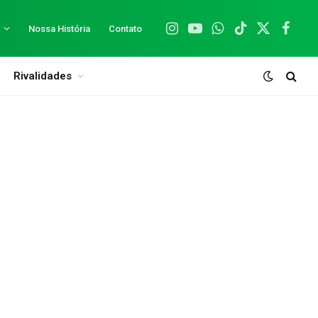
Nossa História
Contato
Instagram
YouTube
WhatsApp
TikTok
X
Facebo
(Twitter)
Rivalidades