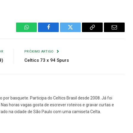
WhatsApp
Facebook
Twitter
Copiar
E-
Link
mail
OR
PRÓXIMO ARTIGO
8)
Celtics 73 x 94 Spurs
o por basquete. Participa do Celtics Brasil desde 2008. Já foi
e. Nas horas vagas gosta de escrever roteiros e gravar curtas e
rado na cidade de São Paulo com uma camiseta Celta.