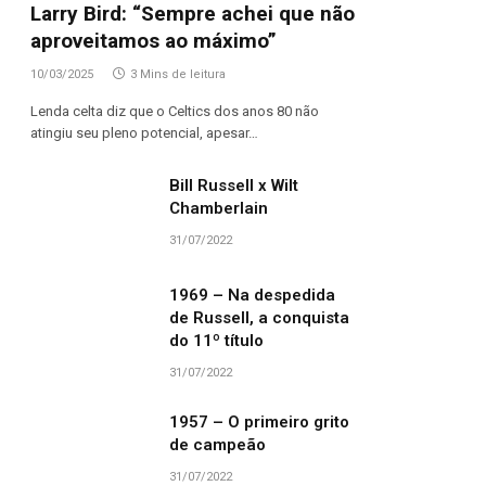
Larry Bird: “Sempre achei que não
aproveitamos ao máximo”
10/03/2025
3 Mins de leitura
Lenda celta diz que o Celtics dos anos 80 não
atingiu seu pleno potencial, apesar…
Bill Russell x Wilt
Chamberlain
31/07/2022
1969 – Na despedida
de Russell, a conquista
do 11º título
31/07/2022
1957 – O primeiro grito
de campeão
31/07/2022