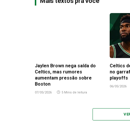
Mais textos pra você
Jaylen Brown nega saída do
Celtics d
Celtics, mas rumores
no garra
aumentam pressão sobre
playoffs
Boston
06/05/2026
07/05/2026
5 Mins de leitura
VE