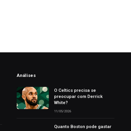
Análises
o
O Celtics precisa se
preocupar com Derrick
White?
11/05/2026
Quanto Boston pode gastar