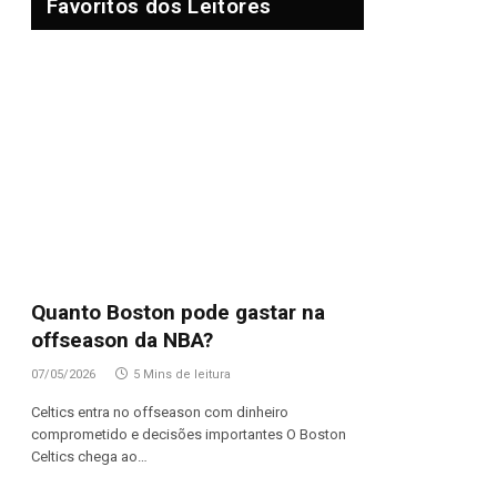
Favoritos dos Leitores
Quanto Boston pode gastar na
offseason da NBA?
07/05/2026
5 Mins de leitura
Celtics entra no offseason com dinheiro
comprometido e decisões importantes O Boston
Celtics chega ao…