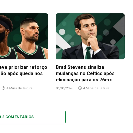
eve priorizar reforço
Brad Stevens sinaliza
fão após queda nos
mudanças no Celtics após
eliminação para os 76ers
4 Mins de leitura
06/05/2026
4 Mins de leitura
R 2 COMENTÁRIOS